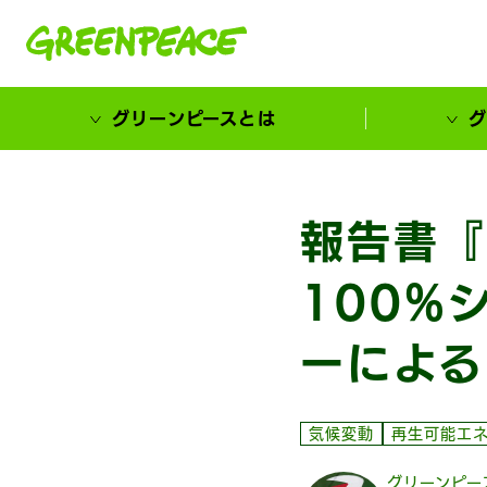
本文へ移動
グリーンピースとは
グ
市民が選ぶ！カーボンゼローカル大賞
報告書『
100%
ーによる
気候変動
再生可能エ
グリーンピー