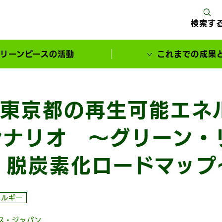
検索す
リーンピースの活動
これまでの成果
サポーターとともに実現してきた変化
東京都の再生可能エネ
シナリオ ～グリーン・
 脱炭素化ロードマップ
ネルギー
ス・ジャパン