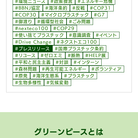
#環境ニュース
#政策提言
#エネルギー危機
#BBNJ協定
#海洋条約
#反戦
#COP31
#COP30
#マイクロプラスチック
#G7
#御渡り
#循環型社会
#ごみ問題
#nexteco100
#COP29
#使い捨てプラスチック
#意識調査
#イベント
#Drive Change
#ネクストエコ100
#プレスリリース
#国際プラスチック条約
#リユース
#ゼロエミ
#断熱
#HELP展
#平和と民主主義
#対談
#インターン
#森林問題
#再生可能エネルギー
#ボランティア
#原発
#海洋生態系
#プラスチック
#生物多様性
#気候変動
グリーンピースとは