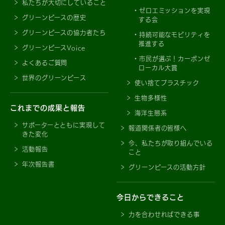
私たちが大切にしていること
ゼロエミッションを実現
グリーンピースの歴史
する会
グリーンピースの協力者たち
持続可能なモビリティを
推進する
グリーンピースVoice
市民が選ぶ！カーボンゼ
よくあるご質問
ローカル大賞
世界のグリーンピース
使い捨てプラスチック
生物多様性
これまでの成果と報告
海洋生態系
サポーターとともに実現して
報道関係者の皆様へ
きた変化
今、私たちが取り組んでいる
活動報告
こと
年次報告書
グリーンピースの活動方針
今日からできること
力を合わせればできる事