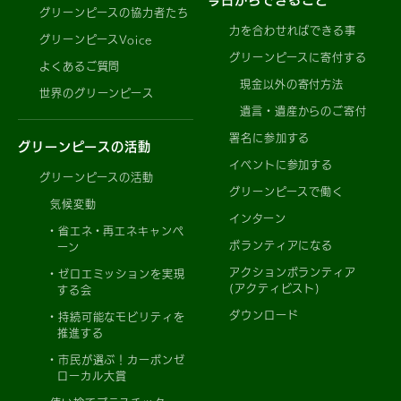
グリーンピースの協力者たち
力を合わせればできる事
グリーンピースVoice
グリーンピースに寄付する
よくあるご質問
現金以外の寄付方法
世界のグリーンピース
遺言・遺産からのご寄付
署名に参加する
グリーンピースの活動
イベントに参加する
グリーンピースの活動
グリーンピースで働く
気候変動
インターン
省エネ・再エネキャンペ
ボランティアになる
ーン
アクションボランティア
ゼロエミッションを実現
(アクティビスト)
する会
ダウンロード
持続可能なモビリティを
推進する
市民が選ぶ！カーボンゼ
ローカル大賞