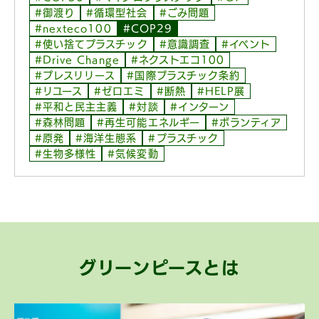
#御渡り
#循環型社会
#ごみ問題
#nexteco100
#COP29
#使い捨てプラスチック
#意識調査
#イベント
#Drive Change
#ネクストエコ100
#プレスリリース
#国際プラスチック条約
#リユース
#ゼロエミ
#断熱
#HELP展
#平和と民主主義
#対談
#インターン
#森林問題
#再生可能エネルギー
#ボランティア
#原発
#海洋生態系
#プラスチック
#生物多様性
#気候変動
グリーンピースとは