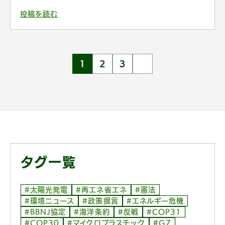
投稿を読む
1
2
3
タグ一覧
#太陽光発電
#再エネ省エネ
#憲法
#環境ニュース
#政策提言
#エネルギー危機
#BBNJ協定
#海洋条約
#反戦
#COP31
#COP30
#マイクロプラスチック
#G7