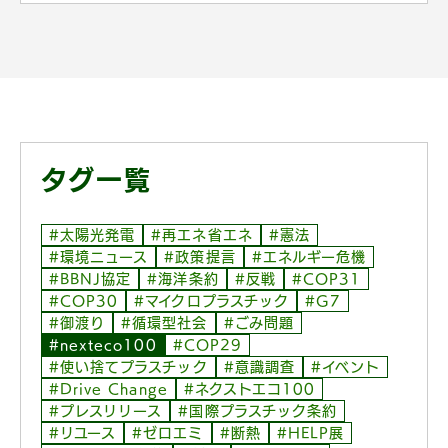
タグ一覧
#太陽光発電
#再エネ省エネ
#憲法
#環境ニュース
#政策提言
#エネルギー危機
#BBNJ協定
#海洋条約
#反戦
#COP31
#COP30
#マイクロプラスチック
#G7
#御渡り
#循環型社会
#ごみ問題
#nexteco100
#COP29
#使い捨てプラスチック
#意識調査
#イベント
#Drive Change
#ネクストエコ100
#プレスリリース
#国際プラスチック条約
#リユース
#ゼロエミ
#断熱
#HELP展