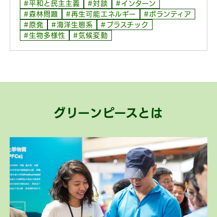
#平和と民主主義
#対談
#インターン
#森林問題
#再生可能エネルギー
#ボランティア
#原発
#海洋生態系
#プラスチック
#生物多様性
#気候変動
グリーンピースとは