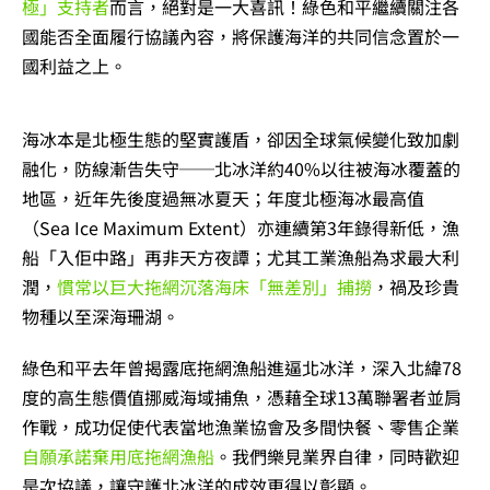
極」支持者
而言，絕對是一大喜訊！綠色和平繼續關注各
國能否全面履行協議內容，將保護海洋的共同信念置於一
國利益之上。
海冰本是北極生態的堅實護盾，卻因全球氣候變化致加劇
融化，防線漸告失守──北冰洋約40%以往被海冰覆蓋的
地區，近年先後度過無冰夏天；年度北極海冰最高值
（Sea Ice Maximum Extent）亦連續第3年錄得新低，漁
船「入佢中路」再非天方夜譚；尤其工業漁船為求最大利
潤，
慣常以巨大拖網沉落海床「無差別」捕撈
，禍及珍貴
物種以至深海珊湖。
綠色和平去年曾揭露底拖網漁船進逼北冰洋，深入北緯78
度的高生態價值挪威海域捕魚，憑藉全球13萬聯署者並肩
作戰，成功促使代表當地漁業協會及多間快餐、零售企業
自願承諾棄用底拖網漁船
。我們樂見業界自律，同時歡迎
是次協議，讓守護北冰洋的成效更得以彰顯。