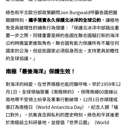
綠色和平北歐分部政策顧問Jon Burgwald呼籲各國把握
關鍵時刻，
攜手落實永久保護北冰洋的全球公約
，讓極地
免受具破壞性的捕魚行為侵擾：「保護北冰洋中部踏出重
要一步之際，同樣重要是締約各國在聯合國擬訂新的海洋
公約時擔當更進取角色。聯合國有能力保護所有不屬任何
國家的公海，但這些國家必須挺身而出，支持更具前瞻性
的全球協議。」
南極「最後海洋」保護生效！
對海洋的純愛，在世界兩極也能同聲呼喚。早於1959年12
月1日，全球領袖簽署《南極條約》，保障南緯60度線以
南地帶不受領土紛爭及軍事行動破壞，12月1日亦順理成
章訂為南極日（World Antarctica Day），紀念人類「槍
口對外」，抗衡貪念與私利的歷史時刻。綠色和平其後更
於南極設立科研基地，並提倡「世界公園」（World