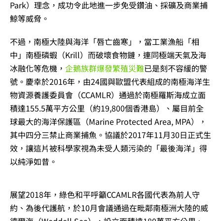
Park）理念，成功令此地進一步免受鑽油、採礦及商業捕
鯨等威脅。
不過，南極大陸與海洋「唇亡齒寒」，當工業漁船「相
中」南極磷蝦（Krill）而破壞食物鏈，連同極端天氣及海
冰融化等危機，
企鵝族群爆發繁殖災難
已是刻不容緩的警
號。慶幸於2016年，由24國與歐盟代表組成的南極海洋生
物資源養護委員會（CCAMLR）通過於南極羅斯海成立面
積達155.5萬平方公里（約19,800個香港島）、屬目前全
球最大的海洋保護區（Marine Protected Area, MPA），
其中四分三禁止商業捕魚。協議於2017年11月30日正式生
效，讓這片被科學家視為未受人類污染的「最後海洋」得
以純淨如昔。
展望2018年，綠色和平呼籲CCAMLR各國代表為前人守
約、為後代護航，於10月會議通過在毗鄰南極洲大陸的威