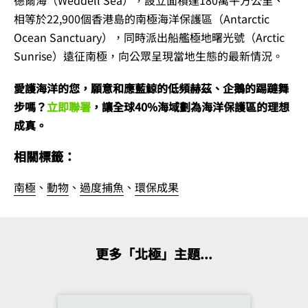
德爾海（Weddell Sea），設立面積達180萬平方公里、
相等於22,900個香港島的南極海洋保護區（Antarctic
Ocean Sanctuary），同時派出船艦極地曙光號（Arctic
Sunrise）遠征南極，向公眾呈現當地生態的最新情況。
愛護海洋的您，願意和應藍鯨的低頻赫茲、企鵝的踢躂舞
步嗎？
立即聯署
，讓全球40%海域劃為海洋保護區的理想
成真。
相關標籤：
南極
、
動物
、
過度捕魚
、
環保成果
更多「北極」主題...