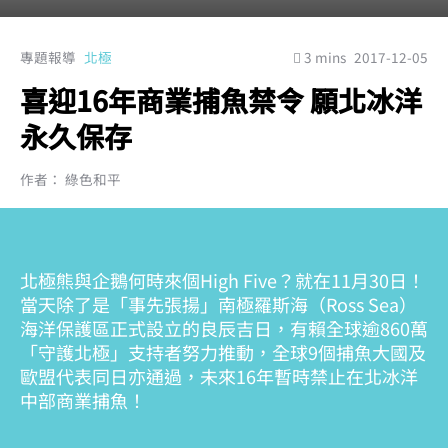
專題報導
北極
3 mins
2017-12-05
喜迎16年商業捕魚禁令 願北冰洋
永久保存
作者： 綠色和平
北極熊與企鵝何時來個High Five？就在11月30日！
當天除了是「事先張揚」南極羅斯海（Ross Sea）
海洋保護區正式設立的良辰吉日，有賴全球逾860萬
「守護北極」支持者努力推動，全球9個捕魚大國及
歐盟代表同日亦通過，未來16年暫時禁止在北冰洋
中部商業捕魚！