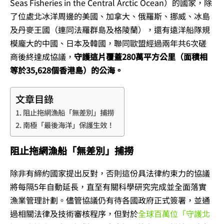
Seas Fisheries in the Central Arctic Ocean）的國家，除
了位處北冰洋周邊的美國、加拿大、俄羅斯、挪威、冰島
及丹麥王國（連同法羅群島及格陵蘭），還有遠洋船隊規
模龐大的中國、日本及韓國，聯同歐盟經過兩年共6次磋
商後終達成協議，
守護這片覆蓋280萬平方公里（面積相
等於35,628個香港島）的公海。
文章目錄
阻止拖網漁船「無差別」捕撈
南極「最後海洋」保護生效！
阻止拖網漁船「無差別」捕撈
除非有締約國家提出反對，否則這份具法律約束力的協議
將每隔5年自動延長，直至有關科學研究完成並全面落實
漁業管理計劃。儘管協議仍有待各國政府正式簽署，並通
過相關法律及技術審核程序，但對於
全球百萬位「守護北