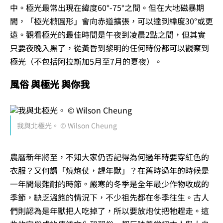
中。極光最常出現在緯度60°-75°之間。但在大地磁暴期
間，「極光橢圓形」會向赤道擴張，可以達到緯度30°或更
遠。觀看極光的最佳時間是午夜到凌晨2點之間，但其實
只要夜晚入黑了，從黃昏到黎明的任何時份都可以觀察到
極光（不包括阿拉斯加5月至7月的夏夜）。
風俗 與極光 與你我
我與北極光。 © Wilson Cheung
農曆新年將至，不知大家仍否記得為何過年時要穿紅色的
衣服？又何謂「燒炮仗，趕年獸」？在舊時過年的時候是
一年間最難耐的時節。嚴寒的冬季是全年最少作物收成的
季節，缺乏溫飽的情況下，不少祖先都在冬季往生。古人
們則認為是年獸把人吃掉了，所以要放炮仗把牠趕走。這