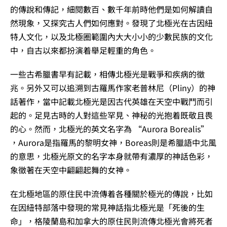
的傳說和傳記，細閱數百、數千年前時他們是如何解讀自
然現象，又探究古人們如何應對。發現了北極光在古因紐
特人文化，以及北極圈範圍內大大小小的少數民族的文化
中，自古以來都扮演着舉足輕重的角色。
一些古希臘書早有記載，相傳北極光是戰爭和疾病的徵
兆。另外又可以追溯到古羅馬作家老普林尼（Pliny）的神
話著作，當中記載北極光是因古代英雄在天空中戰鬥而引
起的。足見古時的人對這些罕見、神秘的光抱着既敬且畏
的心。然而，北極光的英文名字為 “Aurora Borealis”
，Aurora是指羅馬的黎明女神，Boreas則是希臘語中北風
的意思，北極光原文的名字本身就帶有濃厚的神話色彩，
象徵著在天空中翩翩起舞的女神。
在北極地區的原住民中流傳着各種關於極光的傳說，比如
在因紐特部落中發現的常見神話指北極光是「死後的生
命」，格陵蘭島和加拿大的原住民則流傳北極光會將死者