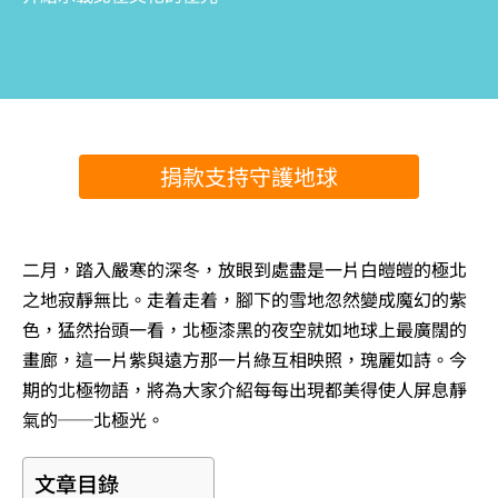
捐款支持守護地球
二月，踏入嚴寒的深冬，放眼到處盡是一片白皚皚的極北
之地寂靜無比。走着走着，腳下的雪地忽然變成魔幻的紫
色，猛然抬頭一看，北極漆黑的夜空就如地球上最廣闊的
畫廊，這一片紫與遠方那一片綠互相映照，瑰麗如詩。今
期的北極物語，將為大家介紹每每出現都美得使人屏息靜
氣的──北極光。
文章目錄