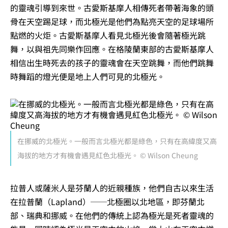
的靈魂引導到來世。古愛斯基摩人相傳死者帶著海象的頭
骨在天空踢足球，而北極光是他們為點亮天空的足球場所
點燃的火炬。古愛斯基摩人看見北極光後會隨著極光跳
舞，以與祖先同樂作回應。在格陵蘭東部的古愛斯基摩人
相信出生時死去的孩子的靈魂會在天空跳舞，而他們跳舞
時舞蹈的燈光便是地上人們可見的北極光。
在挪威的北極光。一般而言北極光都是綠色，只有在高緯度又高
海拔的地方才有機會遇見紅色北極光。 © Wilson Cheung
拉普人或薩米人是芬蘭人的近親種族，他們自古以來生活
在拉普蘭（Lapland）──北極圈以北地區，即芬蘭北
部、瑞典和挪威。在他們的傳統上認為極光是死者靈魂的