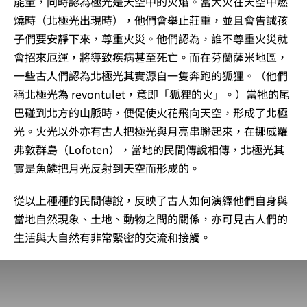
能量，同時認為極光是天空中的火焰。當大火在天空中燃
燒時（北極光出現時），他們會舉止莊重，並且會告誡孩
子們要安靜下來，尊重火災。他們認為，誰不尊重火災就
會招來厄運，將導致疾病甚至死亡。而在芬蘭薩米地區，
一些古人們認為北極光其實源自一隻奔跑的狐狸。（他們
稱北極光為 revontulet，意即「狐狸的火」。）當牠的尾
巴碰到北方的山脈時，便促使火花飛向天空，形成了北極
光。火光以外亦有古人把極光與月亮串聯起來，在挪威羅
弗敦群島（Lofoten），當地的民間傳說相傳，北極光其
實是魚鱗把月光反射到天空而形成的。
從以上種種的民間傳說，反映了古人如何演繹他們自身與
當地自然現象、土地、動物之間的關係，亦可見古人們的
生活與大自然有非常緊密的交流和接觸。