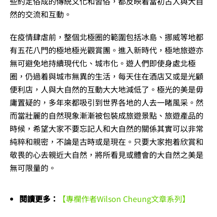
些約定俗成的傳統文化和習俗，都反映着當初古人與大自
然的交流和互動。
在疫情肆虐前，整個北極圈的範圍包括冰島、挪威等地都
有五花八門的極地極光觀賞團。進入新時代，極地旅遊亦
無可避免地持續現代化、城市化。遊人們即使身處北極
圈，仍過着與城市無異的生活，每天住在酒店又或是光顧
便利店，人與大自然的互動大大地減低了。極光的美是毋
庸置疑的，多年來都吸引到世界各地的人去一睹風采。然
而當壯麗的自然現象漸漸被包裝成旅遊景點、旅遊產品的
時候，希望大家不要忘記人和大自然的關係其實可以非常
純粹和親密，不論是古時或是現在。只要大家抱着欣賞和
敬畏的心去親近大自然，將所看見或體會的大自然之美是
無可限量的。
閱讀更多：
【專欄作者Wilson Cheung文章系列】