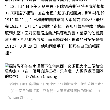
年 12 月 14 日下午 3 點左右，阿蒙森在斯科特團隊前整整
33 天到達了極點，並在南極升起了挪威國旗；斯科特則於
1911 年 11 月 1 日和他的團隊離開大本營前往極地，最終
在 1912 年 1 月 17 日到達了南極，得知阿蒙森擊敗了他而
感到失望。面對回程路途曲折與尊嚴受創，堅忍的他因筋
疲力盡、飢餓和極度寒冷而漸變虛弱，最後的日記記錄是
1912 年 3 月 29 日，他和兩個手下一起死在自己的帳篷
裡。
探險隊不能在南極留下任何東西，必須把大小二便和垃圾帶走。
（在一個月的遠征裡，只有我一人願意處理團隊的廢物）。 ©
Wilson Cheung