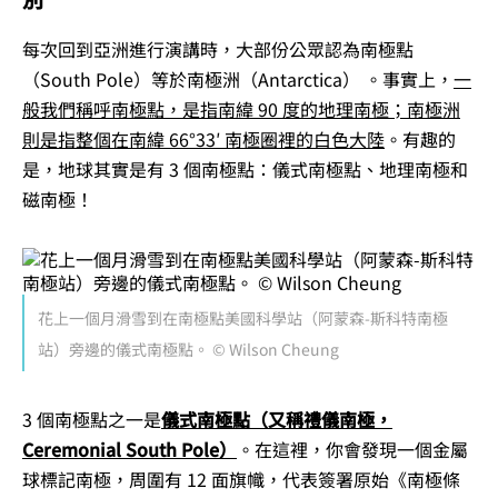
每次回到亞洲進行演講時，大部份公眾認為南極點
（South Pole）等於南極洲（Antarctica） 。事實上，
一
般我們稱呼南極點，是指南緯 90 度的地理南極；南極洲
則是指整個在南緯 66°33′ 南極圈裡的白色大陸
。有趣的
是，地球其實是有 3 個南極點：儀式南極點、地理南極和
磁南極！
花上一個月滑雪到在南極點美國科學站（阿蒙森-斯科特南極
站）旁邊的儀式南極點。 © Wilson Cheung
3 個南極點之一是
儀式南極點（又稱禮儀南極，
Ceremonial South Pole）
。在這裡，你會發現一個金屬
球標記南極，周圍有 12 面旗幟，代表簽署原始《南極條