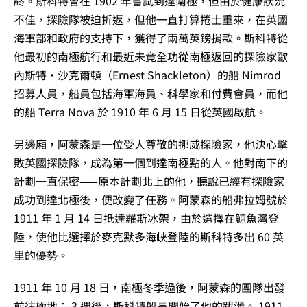
終。斯科特曾在 1902 年嘗試到達南極，但由於健康狀況
不佳，探險隊被迫折返，但他一直打算捲土重來，在英國
海軍部和政府的支持下，獲得了兩萬英鎊捐款。斯科特從
他最初的南極航行和最近未竟全功從南極返回的探險家歐
內斯特‧沙克爾頓（Ernest Shackleton）的船 Nimrod
招募人員，船員包括海軍海員、科學家和付費會員，而他
的船 Terra Nova 於 1910 年 6 月 15 日從英國啟航。
另邊廂，阿蒙森是一位受人尊敬的挪威探險家，他決心擊
敗英國探險隊，成為第一個到達南極點的人。他對南下的
計劃一直保密——原本計劃北上的他，聽說已經有探險家
成功到達北極後，便改變了任務。阿蒙森的船弗拉姆號於
1911 年 1 月 14 日抵達羅斯冰架，由於選擇在鯨魚灣登
陸，使他比選擇於麥克默多海峽登陸的斯科特多出 60 英
里的優勢。
1911 年 10 月 18 日，南極冬季過後，阿蒙森的團隊出發
前往極地； 3 週後，斯科特船長開始了他的跋涉。 1911