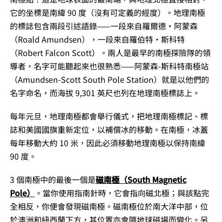
它的坐標是南緯 90 度（沒有可定義的經度）。地理南極
的標誌包含兩段引述語錄——一段來自羅爾德·阿蒙森
（Roald Amundsen），一段來自羅伯特·斯科特
（Robert Falcon Scott）。兩人是最早的南極探險隊的領
導者，名字可能聽起來也很熟悉——阿蒙森-斯科特南極站
（Amundsen-Scott South Pole Station）就是以他們的
名字命名，而海拔 9,301 英尺也列在地理南極標誌上。
每年元旦，地理南極都會舉行儀式，把地理南極標記、標
誌和美國國旗重新定位，以補償冰的移動。在南極，冰蓋
每年移動大約 10 米，因此必須移動地理南極以保持南緯
90 度。
3 個南極中的最後一個是
磁南極（South Magnetic
Pole）
。當你使用指南針時，它會指向磁北極；與該點完
全相反，你便會發現磁南極。磁南極位於南大洋中部，位
於澳洲和紐西蘭下方，其位置亦會隨地球磁場而變化。另