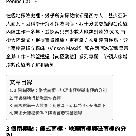
Peninsula）。
在極地探險史裡，幾乎所有探險家都是西方人，甚少亞洲
人面孔。因科學研究和探險關係，我十分感恩能夠在南極
內陸工作十多年，並探索只有少數人能夠到達的 98% 南
極大陸深處，獲得寶貴體驗，更有幸 3 次到達南極點、登
上南極高峰文森峰（Vinson Massif）和在兩個冰架跟皇帝
企鵝工作。希望透過【南極動態】系列專欄，帶領大家增
添對南極的了解和認知！
文章目錄
3 個南極點：儀式南極、地理南極與磁南極的分別
守護極地行動急需你支持！
南極點第一人競賽：阿蒙森、斯科特 33 天決高下
南極大陸很潔淨？降雪首發現微塑膠
3 個南極點：儀式南極、地理南極與磁南極的分
別