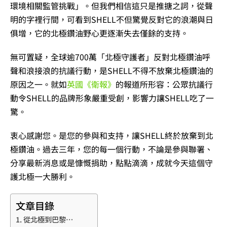
環境相關監管挑戰」。但我們相信這只是推搪之詞，從聲
明的字裡行間，可看到SHELL不但驚覺反對它的浪潮與日
俱增，它的北極鑽油野心更逐漸失去僅餘的支持。
無可置疑，全球逾700萬「北極守護者」反對北極鑽油呼
聲和浪接浪的抗議行動，是SHELL不得不放棄北極鑽油的
原因之一。就如
英國《衛報》
的報道所形容：公眾抗議行
動令SHELL的品牌形象嚴重受創，影響力讓SHELL吃了一
驚。
衷心感謝您。是您的參與和支持，讓SHELL終於放棄到北
極鑽油。過去三年，您的每一個行動，不論是參與聯署、
分享最新消息或是慷慨捐助，點點滴滴，成就今天這個守
護北極一大勝利。
文章目錄
從北極到巴黎…