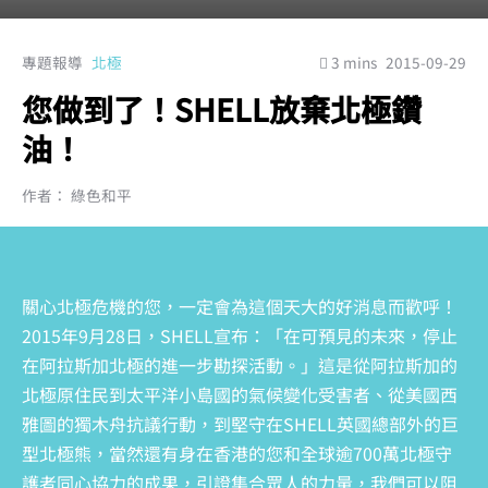
專題報導
北極
3 mins
2015-09-29
您做到了！SHELL放棄北極鑽
油！
作者： 綠色和平
關心北極危機的您，一定會為這個天大的好消息而歡呼！
2015年9月28日，SHELL宣布：「在可預見的未來，停止
在阿拉斯加北極的進一步勘探活動。」這是從阿拉斯加的
北極原住民到太平洋小島國的氣候變化受害者、從美國西
雅圖的獨木舟抗議行動，到堅守在SHELL英國總部外的巨
型北極熊，當然還有身在香港的您和全球逾700萬北極守
護者同心協力的成果，引證集合眾人的力量，我們可以阻