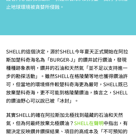
止地球環境被貪婪所侵蝕。
SHELL的這個決定，源於SHELL今年夏天正式開始在阿拉
斯加楚科奇海名為「BURGER-J」的鑽井試行鑽油，發現
種種跡象表明，鑽井的石油和天然氣「並不足以支持進一
步的勘探活動」。雖然SHELL在格陵蘭等地也獲得鑽油許
可，但當地的環境條件較楚科奇海更為嚴苛，SHELL既已
放棄楚科奇海，更不可能到格陵蘭鑽油，換言之，SHELL
的鑽油野心可以說已被「冰封」。
其實SHELL的確在阿拉斯加北極找到蘊藏的石油和天然
氣，但為何最終放棄北極鑽油？
SHELL在聲明
中指出，有
關決定反映鑽井鑽探結果、項目的高成本及「不可預知的