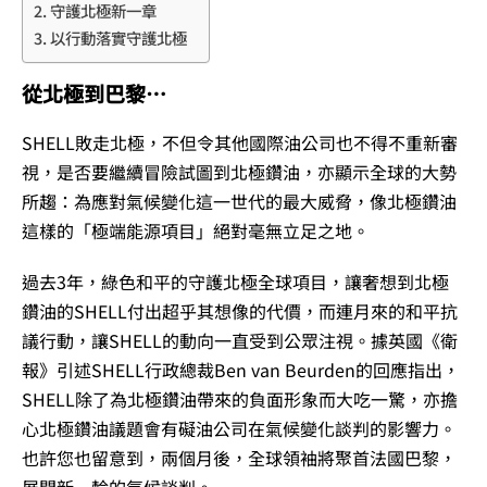
守護北極新一章
以行動落實守護北極
從北極到巴黎…
SHELL敗走北極，不但令其他國際油公司也不得不重新審
視，是否要繼續冒險試圖到北極鑽油，亦顯示全球的大勢
所趨：為應對氣候變化這一世代的最大威脅，像北極鑽油
這樣的「極端能源項目」絕對毫無立足之地。
過去3年，綠色和平的守護北極全球項目，讓奢想到北極
鑽油的SHELL付出超乎其想像的代價，而連月來的和平抗
議行動，讓SHELL的動向一直受到公眾注視。據英國《衛
報》引述SHELL行政總裁Ben van Beurden的回應指出，
SHELL除了為北極鑽油帶來的負面形象而大吃一驚，亦擔
心北極鑽油議題會有礙油公司在氣候變化談判的影響力。
也許您也留意到，兩個月後，全球領袖將聚首法國巴黎，