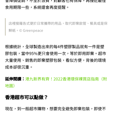
會降價促銷，不至於浪費，對顧客也有保障。再接近最佳
食用期限一些，系統還會再度提醒。
店裡搜羅各式便於日常攜帶的用品，取代即棄飲管、餐具或是保
鮮紙。© Greenpeace
根據統計，全球製造出來的每4件塑膠製品就有一件是塑
膠包裝，當中95%更只會使用一次，等於即用即棄。超市
大量使用、銷售的即棄塑膠包裝，看似方便，背後的環境
成本卻很沉重。
延伸閱讀：
港九新界有齊！2022香港環保裸買店指南（附
地圖）
香港超市可以點做？
現在，到一般超市購物，想要完全避免即棄包裝，即使不