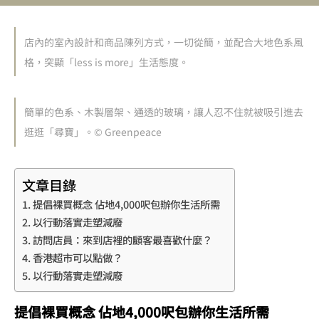
店內的室內設計和商品陳列方式，一切從簡，並配合大地色系風
格，突顯「less is more」生活態度。
簡單的色系、木製層架、通透的玻璃，讓人忍不住就被吸引進去
逛逛「尋寶」。© Greenpeace
文章目錄
提倡裸買概念 佔地4,000呎包辦你生活所需
以行動落實走塑減廢
訪問店員：來到店裡的顧客最喜歡什麼？
香港超市可以點做？
以行動落實走塑減廢
提倡裸買概念 佔地4,000呎包辦你生活所需