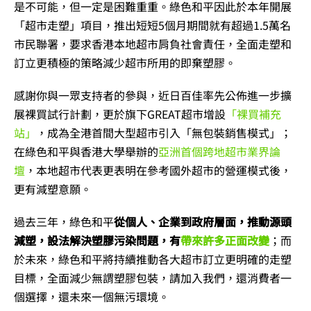
是不可能，但一定是困難重重。綠色和平因此於本年開展
「超市走塑」項目，推出短短5個月期間就有超過1.5萬名
市民聯署，要求香港本地超市肩負社會責任，全面走塑和
訂立更積極的策略減少超市所用的即棄塑膠。
感謝你與一眾支持者的參與，近日百佳率先公佈進一步擴
展裸買試行計劃，更於旗下GREAT超市增設
「裸買補充
站」
，成為全港首間大型超市引入「無包裝銷售模式」；
在綠色和平與香港大學舉辦的
亞洲首個跨地超市業界論
壇
，本地超市代表更表明在參考國外超市的營運模式後，
更有減塑意願。
過去三年，綠色和平
從個人、企業到政府層面，推動源頭
減塑，設法解決塑膠污染問題，有
帶來許多正面改變
；而
於未來，綠色和平將持續推動各大超市訂立更明確的走塑
目標，全面減少無謂塑膠包裝，請加入我們，還消費者一
個選擇，還未來一個無污環境。