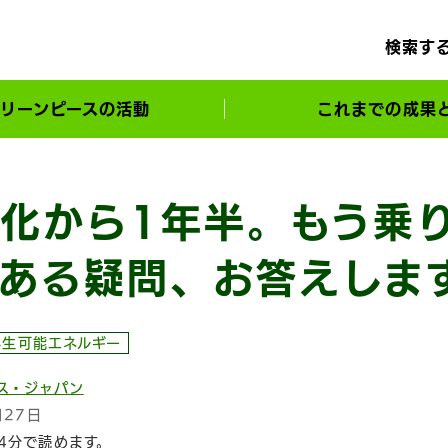
検索す
リーンピースの活動
これまでの成果
サポーターとともに実現してきた変化
化から1年半。もう乗
ある疑問、お答えしま
再生可能エネルギー
ス・ジャパン
月27日
4分で読めます。