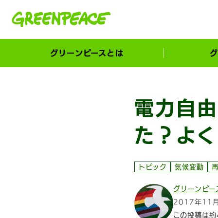
本文へ移動
グリーンピースとは
グ
市民が選ぶ！カーボンゼローカル大賞
電力自由
た？よく
トピック
気候変動
グリーンピー
2017年11
この投稿は約