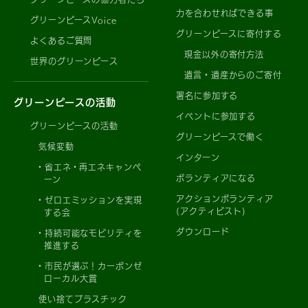
力を合わせればできる事
グリーンピースVoice
グリーンピースに寄付する
よくあるご質問
現金以外の寄付方法
世界のグリーンピース
遺言・遺産からのご寄付
署名に参加する
グリーンピースの活動
イベントに参加する
グリーンピースの活動
グリーンピースで働く
気候変動
インターン
省エネ・再エネキャンペ
ボランティアになる
ーン
アクションボランティア
ゼロエミッションを実現
(アクティビスト)
する会
ダウンロード
持続可能なモビリティを
推進する
市民が選ぶ！カーボンゼ
ローカル大賞
使い捨てプラスチック