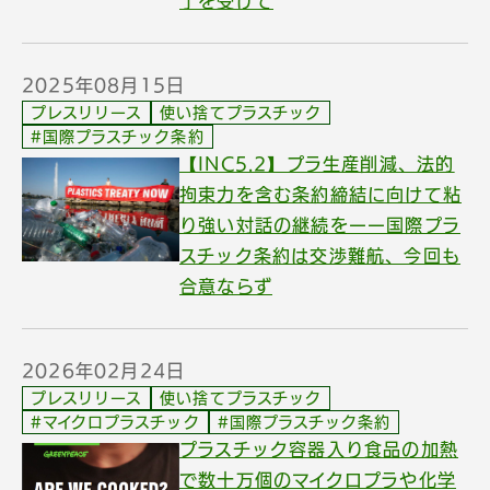
了を受けて
2025年08月15日
プレスリリース
使い捨てプラスチック
#国際プラスチック条約
【INC5.2】プラ生産削減、法的
拘束力を含む条約締結に向けて粘
り強い対話の継続をーー国際プラ
スチック条約は交渉難航、今回も
合意ならず
2026年02月24日
プレスリリース
使い捨てプラスチック
#マイクロプラスチック
#国際プラスチック条約
プラスチック容器入り食品の加熱
で数十万個のマイクロプラや化学