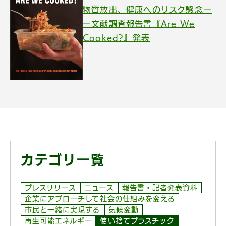
物質放出、健康へのリスク懸念ー
ー文献調査報告書『Are We
Cooked?』発表
カテゴリ一覧
プレスリリース
ニュース
報告書・記者発表資料
企業にアプローチして社会の仕組みを変える
市民と一緒に実現する
気候変動
再生可能エネルギー
使い捨てプラスチック