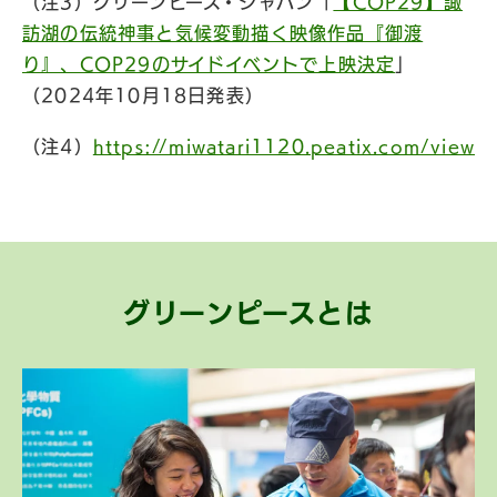
（注3）グリーンピース・ジャパン「
【COP29】諏
訪湖の伝統神事と気候変動描く映像作品『御渡
り』、COP29のサイドイベントで上映決定
」
（2024年10月18日発表）
（注4）
https://miwatari1120.peatix.com/view
グリーンピースとは