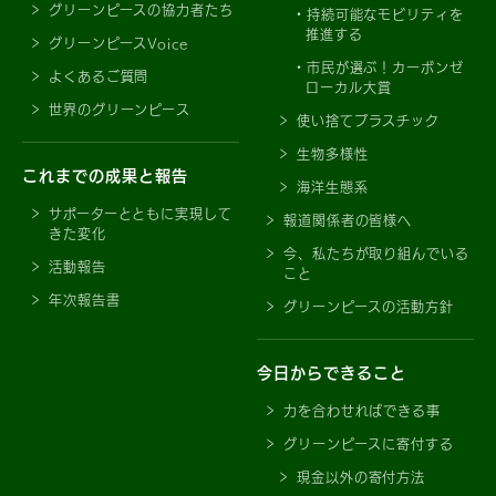
グリーンピースの協力者たち
持続可能なモビリティを
推進する
グリーンピースVoice
市民が選ぶ！カーボンゼ
よくあるご質問
ローカル大賞
世界のグリーンピース
使い捨てプラスチック
生物多様性
これまでの成果と報告
海洋生態系
サポーターとともに実現して
報道関係者の皆様へ
きた変化
今、私たちが取り組んでいる
活動報告
こと
年次報告書
グリーンピースの活動方針
今日からできること
力を合わせればできる事
グリーンピースに寄付する
現金以外の寄付方法