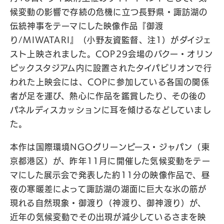
候変動の影響で存続の危機に立つ長野県・諏訪湖の
伝統神事をテーマにした映像作品『御渡
り/MIWATARI』（小野友資監督、注1）がダイジェ
スト上映されました。COP29会場のバクー・オリン
ピックスタジアム内に設置されたタイパビリオンで行
われた上映会には、COPに参加している各国の関係
者が足を運び、熱心に作品を鑑賞したり、その後の
パネルディスカッションに耳を傾けるなどしていまし
た。
本作は国際環境NGOグリーンピース・ジャパン（東
京都港区）が、昨年11月に開催した気候変動をテー
マにした展示会で発表した約11分の映像作品で、昼
夜の寒暖差によって諏訪湖の湖面に巨大な氷の筋が
現れる自然現象・御渡り（神渡り、御神渡り）が、
近年の気候変動でその出現が減少しているさまを映