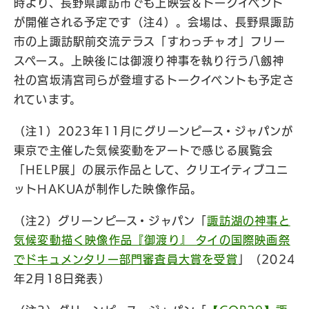
時より、長野県諏訪市でも上映会＆トークイベント
が開催される予定です（注4）。会場は、長野県諏訪
市の上諏訪駅前交流テラス「すわっチャオ」フリー
スペース。上映後には御渡り神事を執り行う八劔神
社の宮坂清宮司らが登壇するトークイベントも予定さ
れています。
（注1）2023年11月にグリーンピース・ジャパンが
東京で主催した気候変動をアートで感じる展覧会
「HELP展」の展示作品として、クリエイティブユニ
ットHAKUAが制作した映像作品。
（注2）グリーンピース・ジャパン「
諏訪湖の神事と
気候変動描く映像作品『御渡り』 タイの国際映画祭
でドキュメンタリー部門審査員大賞を受賞
」（2024
年2月18日発表）