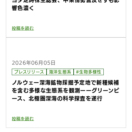
ヨタ定時株主総会、中東情勢言及せずも影
響色濃く
投稿を読む
2026年06月05日
プレスリリース
海洋生態系
#生物多様性
ノルウェー深海鉱物採掘予定地で新種候補
を含む多様な生態系を観測ーーグリーンピ
ース、北極圏深海の科学探査を遂行
投稿を読む