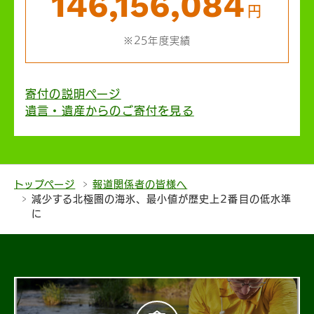
146,156,084
円
※25年度実績
寄付の説明ページ
遺言・遺産からのご寄付を見る
トップページ
報道関係者の皆様へ
減少する北極圏の海氷、最小値が歴史上2番目の低水準
に