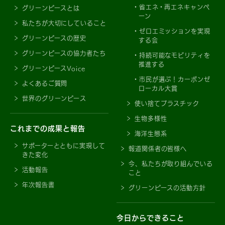
省エネ・再エネキャンペ
グリーンピースとは
ーン
私たちが大切にしていること
ゼロエミッションを実現
グリーンピースの歴史
する会
グリーンピースの協力者たち
持続可能なモビリティを
推進する
グリーンピースVoice
市民が選ぶ！カーボンゼ
よくあるご質問
ローカル大賞
世界のグリーンピース
使い捨てプラスチック
生物多様性
これまでの成果と報告
海洋生態系
サポーターとともに実現して
報道関係者の皆様へ
きた変化
今、私たちが取り組んでいる
活動報告
こと
年次報告書
グリーンピースの活動方針
今日からできること