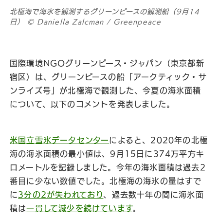
北極海で海氷を観測するグリーンピースの観測船（9月14
日） © Daniella Zalcman / Greenpeace
国際環境NGOグリーンピース・ジャパン（東京都新
宿区）は、グリーンピースの船「アークティック・サ
ンライズ号」が北極海で観測した、今夏の海氷面積
について、以下のコメントを発表しました。
米国立雪氷データセンター
によると、2020年の北極
海の海氷面積の最小値は、9月15日に374万平方キ
ロメートルを記録しました。今年の海氷面積は過去2
番目に少ない数値でした。北極海の海氷の量はすで
に
3分の2が失われており
、過去数十年の間に海氷面
積は
一貫して減少を続けています
。