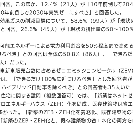
回答。このほか、12.4%（21人）が「10年前倒して20
「20年前倒しで2030年実質ゼロにすべき」と回答した。
室効果ガスの削減目標について、58.6%（99人）が「現状
と回答。26.6%（45人）が「現状の排出量の50〜100
生可能エネルギーによる電力利用割合を50％程度まで高め
けるべき」との回答は全体の50.8%（86人）、「できるだ
7人）だった。
用車新車販売台数に占めるゼロエミッションビークル（ZE
は、「できるだけ100%に近づけるべき」とした回答者が
）ハイブリッド自動車を除くべき」との回答者も35人いた
、住宅に関する設問（複数回答可）では、「新築はネットゼ
ゼロエネルギーハウス（ZEH）化を助成、既存建築物は省
多かった。「新築のZEB・ZEH化を義務化、既存建築物
「新築のZEB・ZEH化と、既存建築物の省エネ化の両方を