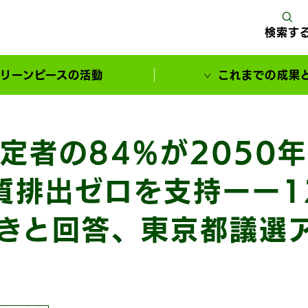
検索す
リーンピースの活動
これまでの成果
サポーターとともに実現してきた変化
定者の84%が2050
質排出ゼロを支持ーー1
きと回答、東京都議選