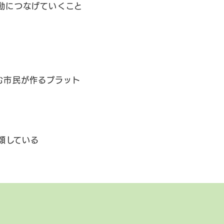
動につなげていくこと
む市民が作るプラット
類している