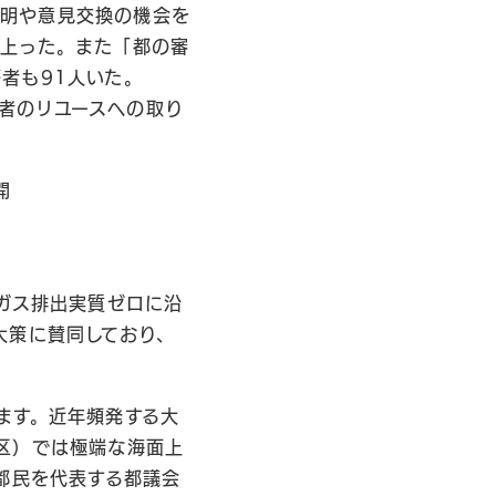
説明や意見交換の機会を
に上った。また「都の審
者も91人いた。
者のリユースへの取り
開
ガス排出実質ゼロに沿
大策に賛同しており、
ます。近年頻発する大
区）では極端な海面上
都民を代表する都議会