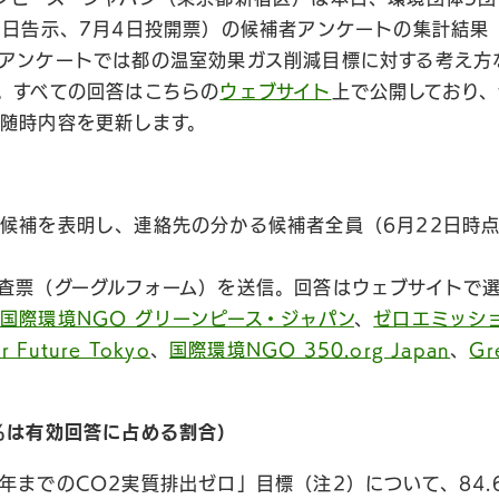
5日告示、7月4日投開票）の候補者アンケートの集計結果
アンケートでは都の温室効果ガス削減目標に対する考え方
。すべての回答はこちらの
ウェブサイト
上で公開しており
随時内容を更新します。
候補を表明し、連絡先の分かる候補者全員（6月22日時点
査票（グーグルフォーム）を送信。回答はウェブサイトで
国際環境NGO グリーンピース・ジャパン
、
ゼロエミッシ
or Future Tokyo
、
国際環境NGO 350.org Japan
、
Gr
％は有効回答に占める割合）
0年までのCO2実質排出ゼロ」目標（注2）について、84.