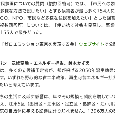
市民参画についての質問（複数回答可）では、「市民への
多様な方法で設けたい」とする候補者が最も多く154人
GO、NPO、市民など多様な住民を加えたい」とした回答
（複数回答可）については、「使い捨て社会を見直し、事業
155人で最多だった。
「ゼロエミッション東京を実現する会」
ウェブサイト
で公
パン 気候変動・エネルギー担当、鈴木かずえ
は、多くの立候補予定者が、都が掲げる2050年温室効果
す。いずれも野心的な省エネ政策、再生可能エネルギー拡
たいと考えています。
ちの生活に及ぼす影響は、年々その規模と頻度を増してい
え、江東5区（墨田区・江東区・足立区・葛飾区・江戸川
京の自治体に与える影響は計り知れません。1396万人の