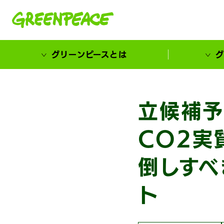
本文へ移動
グリーンピースとは
グ
市民が選ぶ！カーボンゼローカル大賞
立候補予
CO2実
倒しすべ
ト