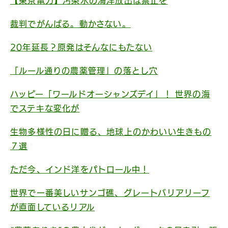
【東京電力】汚染水の海洋放出は禁止を
裁判でがんばる。動かさない。
20年延長？原発はそんなにもたない
「ルール通りの農薬管理」の落とし穴
ハッピー「ワールドオーシャンズデイ」！ 世界の海
でステキな変化が
生物多様性の日に贈る、地球上のかわいい生きもの
７選
ただ今、インド洋をパトロール中！
世界で一番美しいサンゴ礁、グレートバリアリーフ
が直面しているリアル