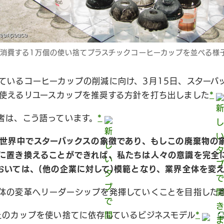
消費する1万個の使い捨てプラスチックコーヒーカップを並べる様子
ているコーヒーカップの削減に向け、3月15日、スターバ
使えるリユースカップを推奨する方針を打ち出しました
*
者は、こう語っています。
*
)世界中でスターバックスの象徴であり、もしこの廃棄物の
に置き換えることができれば、私たちは人々の意識を完全
おいては、(他の企業に対して)模範となり、業界全体を変
体の変革へリーダーシップを発揮していくことを目指した
上のカップを使い捨てに依存しているビジネスモデル
*