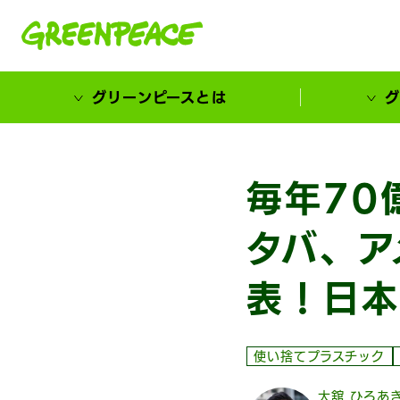
本文へ移動
グリーンピースとは
グ
市民が選ぶ！カーボンゼローカル大賞
毎年70
タバ、ア
表！日本
使い捨てプラスチック
大舘 ひろあ