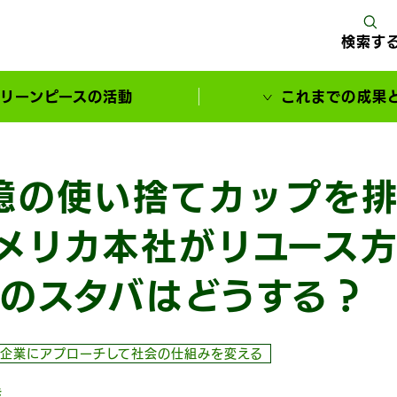
検索す
リーンピースの活動
これまでの成果
サポーターとともに実現してきた変化
億の使い捨てカップを
メリカ本社がリユース
のスタバはどうする？
企業にアプローチして社会の仕組みを変える
き