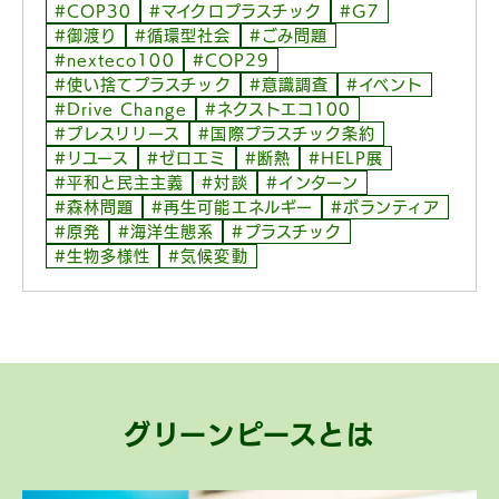
#COP30
#マイクロプラスチック
#G7
#御渡り
#循環型社会
#ごみ問題
#nexteco100
#COP29
#使い捨てプラスチック
#意識調査
#イベント
#Drive Change
#ネクストエコ100
#プレスリリース
#国際プラスチック条約
#リユース
#ゼロエミ
#断熱
#HELP展
#平和と民主主義
#対談
#インターン
#森林問題
#再生可能エネルギー
#ボランティア
#原発
#海洋生態系
#プラスチック
#生物多様性
#気候変動
グリーンピースとは