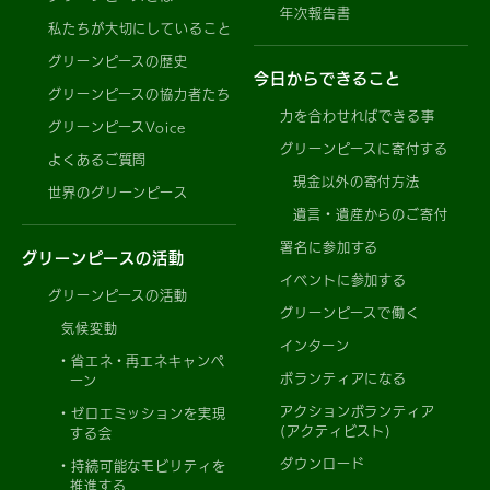
年次報告書
私たちが大切にしていること
グリーンピースの歴史
今日からできること
グリーンピースの協力者たち
力を合わせればできる事
グリーンピースVoice
グリーンピースに寄付する
よくあるご質問
現金以外の寄付方法
世界のグリーンピース
遺言・遺産からのご寄付
署名に参加する
グリーンピースの活動
イベントに参加する
グリーンピースの活動
グリーンピースで働く
気候変動
インターン
省エネ・再エネキャンペ
ボランティアになる
ーン
アクションボランティア
ゼロエミッションを実現
(アクティビスト)
する会
ダウンロード
持続可能なモビリティを
推進する