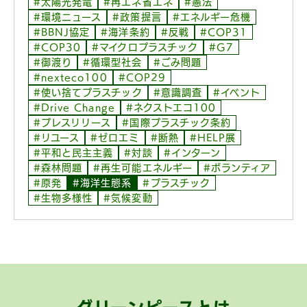
#太陽光発電
#再エネ省エネ
#憲法
#環境ニュース
#政策提言
#エネルギー危機
#BBNJ協定
#海洋条約
#反戦
#COP31
#COP30
#マイクロプラスチック
#G7
#御渡り
#循環型社会
#ごみ問題
#nexteco100
#COP29
#使い捨てプラスチック
#意識調査
#イベント
#Drive Change
#ネクストエコ100
#プレスリリース
#国際プラスチック条約
#リユース
#ゼロエミ
#断熱
#HELP展
#平和と民主主義
#対談
#インターン
#森林問題
#再生可能エネルギー
#ボランティア
#原発
#海洋生態系
#プラスチック
#生物多様性
#気候変動