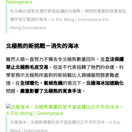
在北緯80度斯瓦爾巴群島拍攝的北極熊。牠們所需要的其實是這
種平坦又堅固的海冰。© Eric Wong / Greenpeace Eric
Wong/Greenpeace
北極熊的新挑戰－消失的海冰
雖然人類一直努力不懈去令北極熊數量回升，並
立法保護
禁止北極熊毛皮交易
，但並不代表扭轉了牠們的命運，科
學家預示北極熊所面對的新挑戰比人類捕獵問題更難處
理。在
全球暖化、氣候危機
的情況下，
北極海冰加速融化
問題，
嚴重影響了北極熊的覓食手法
。
北極海冰。北極熊需要的並不是這種凹凸不平的浮冰。© Eric
Wong / Greenpeace