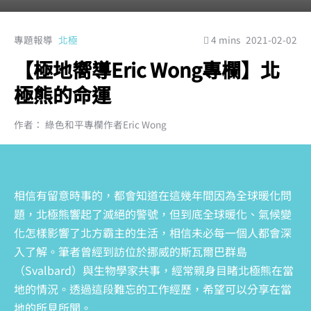
專題報導
北極
4 mins
2021-02-02
【極地嚮導Eric Wong專欄】北
極熊的命運
作者： 綠色和平專欄作者Eric Wong
相信有留意時事的，都會知道在這幾年間因為全球暖化問
題，北極熊響起了滅絕的警號，但到底全球暖化、氣候變
化怎樣影響了北方霸主的生活，相信未必每一個人都會深
入了解。筆者曾經到訪位於挪威的斯瓦爾巴群島
（Svalbard）與生物學家共事，經常親身目睹北極熊在當
地的情況。透過這段難忘的工作經歷，希望可以分享在當
地的所見所聞。