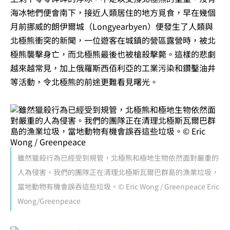
海冰牠們便會南下，接近人類居住的地方覓食，早在幾個
月前挪威的朗伊爾城（Longyearbyen）便發生了人類與
北極熊衝突的新聞，一位遊客在城鎮的營區露營時，被北
極熊襲擊身亡，而北極熊最後也被槍殺擊斃。這樣的悲劇
越來越常見，加上俄羅斯西佰利亞的工業污染和鑽鑿油井
等活動，令北極熊的前途更難看見曙光。
雖然獵殺行為已經受到規管，北極熊和極地生物依然面對嚴重的
人為侵害。我們的團隊正在清理北極斯瓦爾巴群島的漁業垃圾，
當地動物有機會誤吞這些垃圾。© Eric Wong / Greenpeace Eric
Wong/Greenpeace