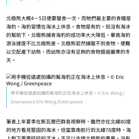
北極熊大概4－5日便要獵食一次，而牠們最主要的食糧是
海豹。海豹習慣在海冰上休息。食物是有的，但沒有海冰
的幫助下，北極熊捕食海豹的成功率大大降低，畢竟海豹
游泳速度不比北極熊差。北極熊若然捕獵不到食物，便難
以交配產下幼熊，而幼熊亦沒有足夠的食物捱過嚴寒的冬
天。
用手機從遠處拍攝的髯海豹正在海冰上休息。© Eric Wong /
Greenpeace Eric Wong/Greenpeace
筆者上年夏季在斯瓦爾巴群島視察時，雖然亦在北緯80度
的地方看見堅固的海冰，但當靠南航行到北緯78度時，海
上剩下零零碎碎的浮冰，不足以支撐北極熊的重量。沒有