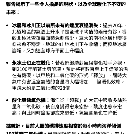
報告揭示了一些令人擔憂的現狀，以及全球暖化下不安的
未來：
冰層和冰川正以前所未有的速度衰退消失：
過去20年，
北極地區的氣溫上升水平是全球平均值的兩倍有餘，導
致北極冰雪覆蓋面積急劇減少。巨大的南極冰層也變得
愈來愈不穩定，地球的山地冰川正在收縮；而極地冰層
崩塌，又加速全球海平面上升幅度
永凍土也正在融化：
若我們繼續對氣候變化袖手旁觀，
到2100年隨著土壤解凍，預計將有數百至上千億噸的潛
在有機碳，以甲烷和二氧化碳的形式「釋放」，屆時大
氣中有害溫室氣體的含量將大幅增加——論暖化效應，
甲烷大約是二氧化碳的28倍
酸化與缺氧危機：
海洋從「超載」的大氣中吸收多餘熱
量和二氧化碳，使自身變得愈來愈熱，酸度也愈來愈
高；與此同時鹽度卻愈來愈低，氧氣含量也在降低
據統計，目前人類的碳排速度相當於每小時向海洋傾倒
100萬噸二氧化碳。
毋庸置疑的是，我們必須加快、努力