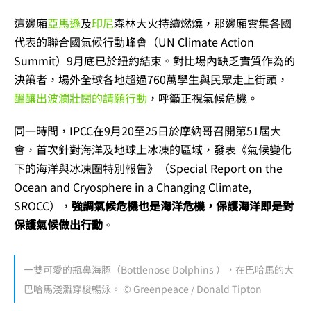
這邊廂
亞馬遜
及
印尼
森林大火持續燃燒，那邊廂雲集各國
代表的聯合國氣候行動峰會（UN Climate Action
Summit）9月底已於紐約結束。對比場內缺乏實質作為的
決策者，場外全球各地超過760萬學生與民眾走上街頭，
醞釀出波瀾壯闊的請願行動
，呼籲正視氣候危機。
同一時間，IPCC在9月20至25日於摩納哥召開第51屆大
會，首次針對海洋及地球上冰凍的區域，發表《氣候變化
下的海洋與冰凍圈特別報告》（Special Report on the
Ocean and Cryosphere in a Changing Climate,
SROCC），
強調氣候危機也是海洋危機，保護海洋即是對
保護氣候做出行動
。
一雙可愛的瓶鼻海豚（Bottlenose Dolphins ），在巴哈馬的大
巴哈馬淺灘穿梭暢泳。 © Greenpeace / Donald Tipton