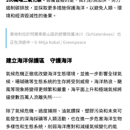
遏制碳排放，並採取更多措施保護海洋，以避免人類、環
境和經濟毀滅性的後果。
奧地利位於阿爾卑斯山區的舒爾坦基冰川（Schlatenkees）也
正在消退中。© Mitja Kobal / Greenpeace
建立海洋保護區 守護海洋
氣候危機正徹底改變海洋生態環境，並進一步影響全球氣
候，珊瑚礁等生態系統的生存將受到威脅，海洋熱浪、颶
風等現象將變得更頻繁和嚴重，海平面上升和極端氣候將
逼使數百萬人流離失所……
除了氣候危機，過度捕撈、油氣鑽探、塑膠污染和未來可
能發生的深海採礦等人類活動，也在進一步危害海洋生物
多樣性和生態系統，削弱海洋應對和減緩氣候變化的能