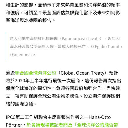
和生計的影響，並預示了未來熱帶風暴和海洋熱浪的頻率
和強度，可謂至今最全面評估氣候變化當下及未來如何影
響海洋與冰凍圈的報告。
意大利地中海的紅色柳珊瑚（Paramuricea clavate），近年因
海水升溫導致受病原入侵，造成大規模死亡。 © Egidio Trainito
/ Greenpeace
適逢
聯合國全球海洋公約
（Global Ocean Treaty）預計
將於2020年上半年進行最後一次磋商，這份報告再次指出
保護全球海洋的逼切性，急須各國政府加強合作，盡快建
立一項有助保護全球公海生物多樣性、設立海洋保護區網
絡的國際協議。
IPCC第二工作組聯合主席暨報告作者之一Hans-Otto
Pörtner，
於會議現場被記者問及「全球海洋公約能否帶