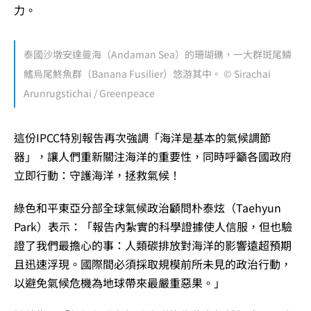
力。
泰國沙墩安達曼海（Andaman Sea）的珊瑚礁，一大群斑尾鱗
鰭烏尾鮗魚群（Banana Fusilier）悠游其中。 © Sirachai
Arunrugstichai / Greenpeace
這份IPCC特別報告再次強調「海洋是基本的氣候調節
器」，讓人們重新關注海洋的重要性，同時呼籲各國政府
立即行動：守護海洋，拯救氣候！
綠色和平東亞分部全球氣候政治顧問朴泰炫（Taehyun
Park）表示：「報告內紮實的科學證據使人信服，但也驗
證了我們最擔心的事：人類碳排放對海洋的影響遠超預期
且迅速浮現。國際間必須採取規模前所未見的政治行動，
以避免氣候危機為地球帶來最嚴重惡果。」