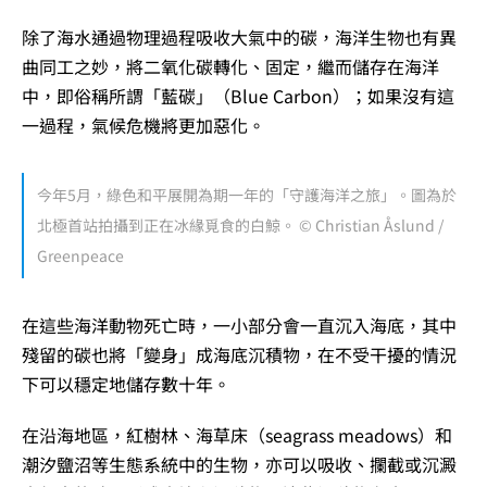
除了海水通過物理過程吸收大氣中的碳，海洋生物也有異
曲同工之妙，將二氧化碳轉化、固定，繼而儲存在海洋
中，即俗稱所謂「藍碳」（Blue Carbon）；如果沒有這
一過程，氣候危機將更加惡化。
今年5月，綠色和平展開為期一年的「守護海洋之旅」。圖為於
北極首站拍攝到正在冰緣覓食的白鯨。 © Christian Åslund /
Greenpeace
在這些海洋動物死亡時，一小部分會一直沉入海底，其中
殘留的碳也將「變身」成海底沉積物，在不受干擾的情況
下可以穩定地儲存數十年。
在沿海地區，紅樹林、海草床（seagrass meadows）和
潮汐鹽沼等生態系統中的生物，亦可以吸收、攔截或沉澱