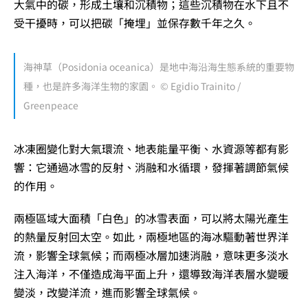
大氣中的碳，形成土壤和沉積物；這些沉積物在水下且不
受干擾時，可以把碳「掩埋」並保存數千年之久。
海神草（Posidonia oceanica）是地中海沿海生態系統的重要物
種，也是許多海洋生物的家園。 © Egidio Trainito /
Greenpeace
冰凍圈變化對大氣環流、地表能量平衡、水資源等都有影
響：它通過冰雪的反射、消融和水循環，發揮著調節氣候
的作用。
兩極區域大面積「白色」的冰雪表面，可以將太陽光產生
的熱量反射回太空。如此，兩極地區的海冰驅動著世界洋
流，影響全球氣候；而兩極冰層加速消融，意味更多淡水
注入海洋，不僅造成海平面上升，還導致海洋表層水變暖
變淡，改變洋流，進而影響全球氣候。