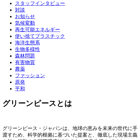
スタッフインタビュー
対談
お知らせ
気候変動
再生可能エネルギー
使い捨てプラスチック
海洋生態系
生物多様性
森林問題
有害物質
農薬
ファッション
原発
平和
グリーンピースとは
グリーンピース・ジャパンは、地球の恵みを未来の世代に手
渡すため、科学的根拠に基づいた提案と、徹底した現場主義