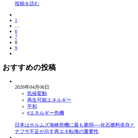
投稿を読む
1
…
6
7
8
9
おすすめの投稿
2026年04月06日
気候変動
再生可能エネルギー
平和
#エネルギー危機
日本はホルムズ海峡危機に最も脆弱──化石燃料依存と
ナフサ不足が示す再エネ転換の重要性