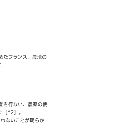
決めたフランス。農地の
す。
査を行ない、農薬の使
［*2］。
なわないことが明らか