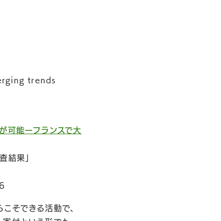
rging trends
減が可能ーフランスで大
調査結果」
6
らこそできる活動で、