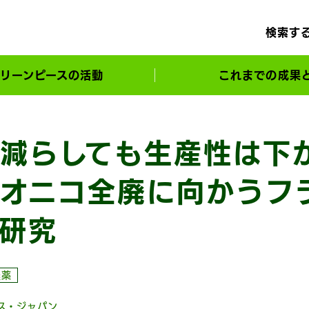
検索す
リーンピースの活動
これまでの成果
サポーターとともに実現してきた変化
減らしても生産性は下
オニコ全廃に向かうフ
研究
農薬
ス・ジャパン