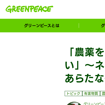
本文へ移動
グリーンピースとは
グ
市民が選ぶ！カーボンゼローカル大賞
「農薬を
い」〜ネ
あらたな
トピック
有害物質
グリーンピー