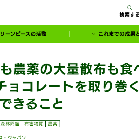
検索す
リーンピースの活動
これまでの成果
サポーターとともに実現してきた変化
も農薬の大量散布も食
チョコレートを取り巻
できること
森林問題
有害物質
農薬
ス・ジャパン