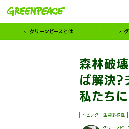
本文へ移動
グリーンピースとは
グ
市民が選ぶ！カーボンゼローカル大賞
森林破壊
ば解決?
私たちに
トピック
生物多様性
グリーンピー