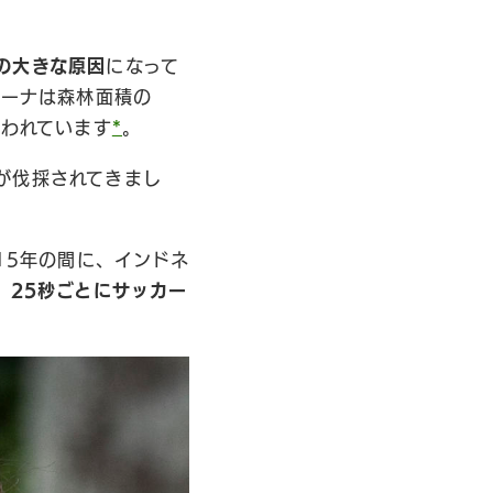
の大きな原因
になって
ガーナは森林面積の
いわれています
*
。
が伐採されてきまし
15年の間に、インドネ
、
25秒ごとにサッカー