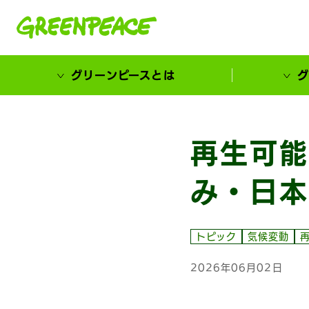
本文へ移動
グリーンピースとは
グ
市民が選ぶ！カーボンゼローカル大賞
再生可能
み・日本
トピック
気候変動
2026年06月02日