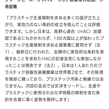
池宏隆
「プラスチック生産規制を求める多くの国が立ち上
がり、実効力のない条約の成立を阻んだことは評価
できます。しかし日本は、高野心連合（HAC）加盟
国であるにもかかわらず、100カ国以上が加わったプ
ラスチック生産規制を求める提案書に賛同せず（注
1）、最終日に行われた、会期中に実効的な条約を実
現することを求めたHACの記者会見にも参加しなか
ったことは残念です（注2）。日本は1人あたりのプ
ラスチック容器包装廃棄量は世界第2位で、その処理
を焼却に頼っており、プラスチック汚染と無縁ではあ
りません。次回の会合では交渉をリードし、生産や
プラスチックに使用される化学物質の規制を含む条
約を合意に導く姿勢を期待します」