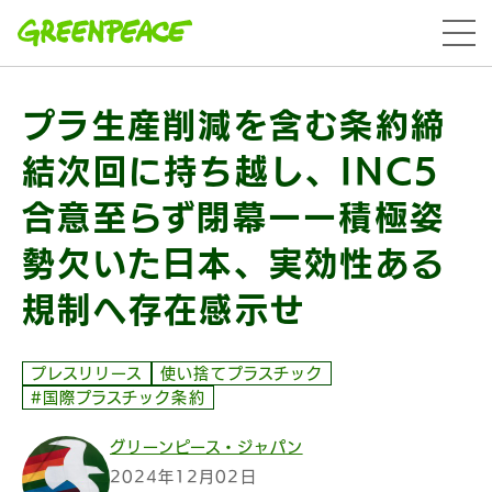
本文へ移動
menu
プラ生産削減を含む条約締
結次回に持ち越し、INC5
合意至らず閉幕ーー積極姿
勢欠いた日本、実効性ある
規制へ存在感示せ
プレスリリース
使い捨てプラスチック
#国際プラスチック条約
グリーンピース・ジャパン
2024年12月02日