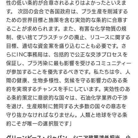
性の低い条約が合意されるよりはよかったといえま
す。 次回の会合で各国政府は、プラ生産を削減する
ための世界目標と施策を含む実効的な条約に合意す
ることが求められます。また、有害な化学物質の規
制、使い捨てプラスチックの廃止、リユースに関する
目標、適切な資金案を盛り込むことも必要です。さ
らにINC事務局は、包括的で公正な交渉プロセスを
保証し、プラ汚染に最も影響を受けるコミュニティー
が参加することを優先するべきです。私たちは今、人
間の健康、生物多様性、気候を守る影響力のある条
約を実現するチャンスを手にしています。実効性のあ
る条約策定に意欲的な国々は、石油化学業界の干渉
を退け、生産規制に賛同する大多数の国々の意志を
守り抜かなければなりません。人類と地球を守る条
約こそが唯一の選択肢です」
グリーンピース・ジャパン シニア政策渉外担当、小