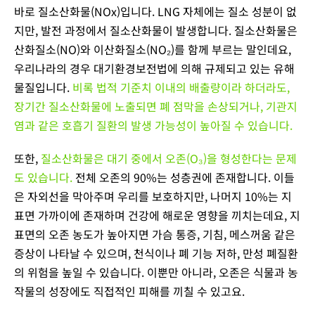
바로 질소산화물(NOx)입니다. LNG 자체에는 질소 성분이 없
지만, 발전 과정에서 질소산화물이 발생합니다. 질소산화물은
산화질소(NO)와 이산화질소(NO₂)를 함께 부르는 말인데요,
우리나라의 경우 대기환경보전법에 의해 규제되고 있는 유해
물질입니다.
비록 법적 기준치 이내의 배출량이라 하더라도,
장기간 질소산화물에 노출되면 폐 점막을 손상되거나, 기관지
염과 같은 호흡기 질환의 발생 가능성이 높아질 수 있습니다.
또한,
질소산화물은 대기 중에서 오존(O₃)을 형성한다는 문제
도 있습니다.
전체 오존의 90%는 성층권에 존재합니다. 이들
은 자외선을 막아주며 우리를 보호하지만, 나머지 10%는 지
표면 가까이에 존재하며 건강에 해로운 영향을 끼치는데요, 지
표면의 오존 농도가 높아지면 가슴 통증, 기침, 메스꺼움 같은
증상이 나타날 수 있으며, 천식이나 폐 기능 저하, 만성 폐질환
의 위험을 높일 수 있습니다. 이뿐만 아니라, 오존은 식물과 농
작물의 성장에도 직접적인 피해를 끼칠 수 있고요.