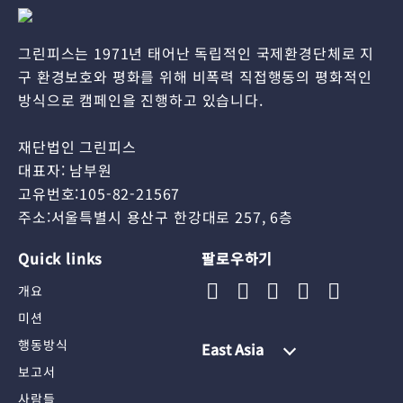
그린피스는 1971년 태어난 독립적인 국제환경단체로 지
구 환경보호와 평화를 위해 비폭력 직접행동의 평화적인
방식으로 캠페인을 진행하고 있습니다.
재단법인 그린피스
대표자: 남부원
고유번호:105-82-21567
주소:서울특별시 용산구 한강대로 257, 6층
Quick links
팔로우하기
개요
미션
행동방식
East Asia
보고서
사람들