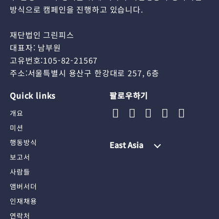
방식으로 캠페인을 진행하고 있습니다.
재단법인 그린피스
대표자: 남부원
고유번호:105-82-21567
주소:서울특별시 용산구 한강대로 257, 6층
Quick links
팔로우하기
개요
미션
행동방식
East Asia
보고서
사람들
앰버서더
인재채용
연락처