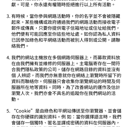
獻。可是，你永遠有權隨時拒絕進行以上所有活動。
有時候，當你參與網路活動時，你的名字並不會被隱藏
起來。某些機構或政府通過我們的網路活動而接收電子
郵件或傳真，只要你提供電子信箱地址或住址給我們，
他們便有可能回應至你這些地址處。如你認為私人資料
已因參加綠色和平網絡活動而被別人得到或公開，請聯
絡我們。
我們的網站主機放在多個網路伺服器上，而募款資料放
在由我們擁有並維修的伺服器上。主電腦寄存在一間符
合我們隱私政策的公司，儲存在網路目錄的資料並沒有
個 人辨認，而我們亦無意就你在網絡上瀏覽時所留下的
資料而聯絡你。伺服器只會收集你瀏覽網站的時間及伺
服器所在地等資料。同時，為了改善網站的運作及估計
瀏覽人次，我們亦會不具名的追蹤你在我們網站的活
動。
“Cookie”是由綠色和平網站傳送至你瀏覽器、並會儲
存在你硬碟的識別資料。例 如：當你選擇語言時，我們
會儲存一個獨特、匿名並譯成密碼的資料在伺服器內，