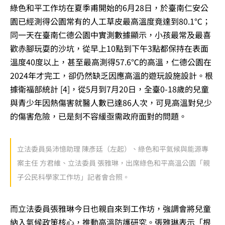
綠色和平工作坊在夏季甫開始的6月28日，於臺南仁安公
園已經測得公園常有的人工草皮最高溫度竟達到80.1℃；
同一天在臺南仁德公園中實測數據顯示，小孩最常及最喜
歡赤腳玩耍的沙坑，從早上10點到下午3點都保持在表面
溫度40度以上，甚至最高測得57.6℃的高溫，仁德公園在
2024年才完工，卻仍然缺乏因應高溫的遊玩設施設計。根
據衛福部統計 [4]，從5月到7月20日，全臺0-18歲的兒童
與青少年因熱傷害就醫人數已達86人次，可見高溫對兒少
的傷害危險，已是刻不容緩亟需政府面對的問題。
立法委員吳沛憶助理 陳彥廷（左起）、綠色和平氣候與能源專
案主任 方君維、立法委員 張雅琳，出席綠色和平高溫公園「親
子公民科學家工作坊」記者會合照。
而立法委員張雅琳今日也親自來到工作坊，強調會將兒童
納入氣候政策核心，推動高溫防護研究。張雅琳表示「根