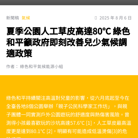
新聞稿
氣候
2025 年 8 月 6 日
夏季公園人工草皮高達80℃ 綠色
和平籲政府即刻改善兒少氣候調
適政策
作者： 綠色和平氣候能源小組
綠色和平持續關注高溫對兒童的影響，從六月底起至今在
全臺各地8個公園舉辦「親子公民科學家工作坊」，與親
子團體一同實測戶外公園遊玩的舒適度與熱傷害風險。曾
測得小孩最喜歡玩的沙坑高達57.6℃ [1]，人工草皮最高溫
度更是達到80.1℃ [2]，明顯有可能造成低溫燙傷[3]的危