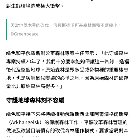
對生態環境造成極大衝擊。
因當地伐木業的砍伐，俄羅斯德溫斯基森林面積不斷縮小。
©Greenpeace
綠色和平俄羅斯辦公室森林專案主任表示：「此守護森林
專案持續20年了！我們十分慶幸能夠保護這一片綠，造福
後代及整個地球。原始森林是眾多受威脅物種的重要棲息
地，也是緩解氣候變遷的必爭之地，因為原始森林的碳存
量比非原始森林高得多。」
守護地球森林刻不容緩
綠色和平接下來將持續推動俄羅斯西北部阿爾漢格爾斯克
（Arkhangelsk）的保護森林工作，呼籲改革森林管理的
做法及改變目前慣有的砍伐森林運作模式，要求當局對森