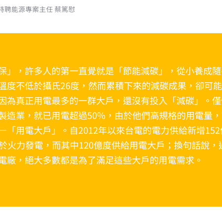
特聘能源專案主任 蔡篤慰
保」，許多人的第一直覺就是「節能減碳」，從小養成隨
溫度不低於攝氏26度，然而累積下來的減碳成果，卻可
因為真正用電最多的一群大戶，還沒有投入「減碳」。僅僅
製造業，就已用電超過50%，由於他們高規格的用電量
—「用電大戶」。自2012年以來台電的電力供給新增15
自於火力發電，而其中120億度供給用電大戶；換句話說，
電廠，絕大多數都是為了滿足這些大戶的用電需求。