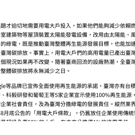
議題才迫切地需要用電大戶投入，如果他們能夠減少依賴
公室建築物等屋頂裝置太陽能發電設備，改用由太陽能、
出的綠電，既是推動臺灣整體再生能源發展目標，也能加
臺灣碳排放。事實上，用電大戶們的高用電量已產出臺灣
這個現況如果再不改變，隨著臺商回流的設廠熱潮，全臺
灣整體碳排放將永無減少之日。
Google等品牌已宣佈全面使用再生能源的承諾，臺灣亦有台
、科毅研發和葡萄王等5家企業宣示使用100%再生能源
到企業社會責任，及為臺灣分擔綠電的發展責任。縱然業
部8月底公告的「用電大戶條款」，仍舊放任企業使用傳統
量超過全臺50%的大戶，在未來分擔僅1%的綠電責任。
的預告期將在9月24日截止，如果臺灣政府只提出一個