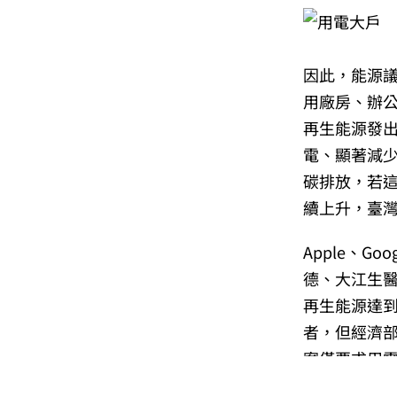
因此，能源
用廠房、辦
再生能源發
電、顯著減少
碳排放，若
續上升，臺
Apple、
德、大江生醫
再生能源達
者，但經濟
案僅要求用電
用電大戶條款