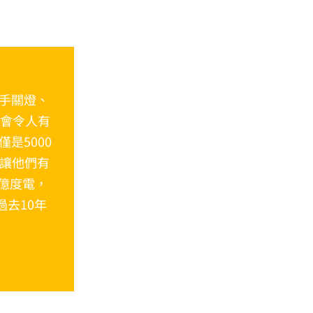
手關燈、
能會令人有
是5000
，讓他們有
2億度電，
過去10年