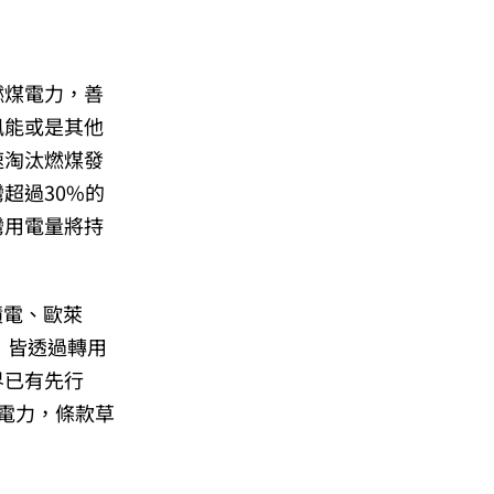
燃煤電力，善
風能或是其他
速淘汰燃煤發
超過30%的
灣用電量將持
積電、歐萊
，皆透過轉用
界已有先行
電力，條款草
「污染者無痛」