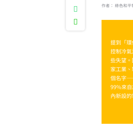
作者： 綠色和平
提到「環
控制冷氣
些失望。
家工業、
個名字—
99%來
內新設的