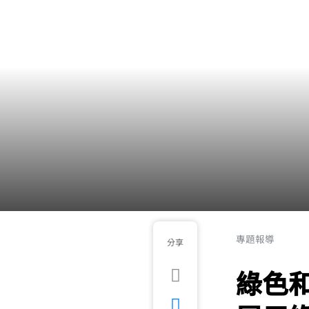
專題報導
分享
綠色