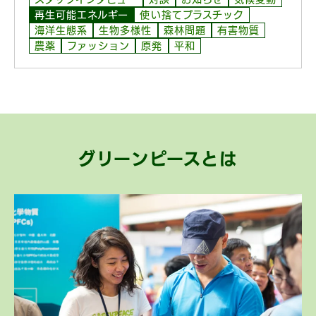
再生可能エネルギー
使い捨てプラスチック
海洋生態系
生物多様性
森林問題
有害物質
農薬
ファッション
原発
平和
グリーンピースとは