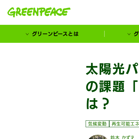
本文へ移動
グリーンピースとは
グ
市民が選ぶ！カーボンゼローカル大賞
太陽光パ
の課題「
は？
気候変動
再生可能エ
鈴木 かずえ