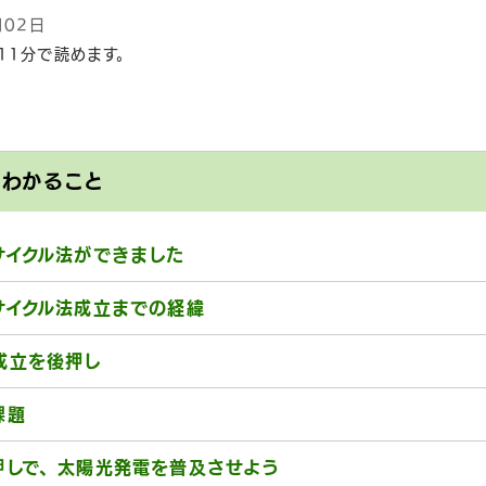
月02日
11分で読めます。
とわかること
サイクル法ができました
サイクル法成立までの経緯
成立を後押し
課題
押しで、太陽光発電を普及させよう