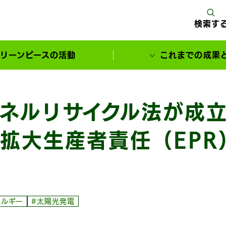
検索す
リーンピースの活動
これまでの成果
サポーターとともに実現してきた変化
ネルリサイクル法が成立
拡大生産者責任（EPR
ネルギー
#太陽光発電