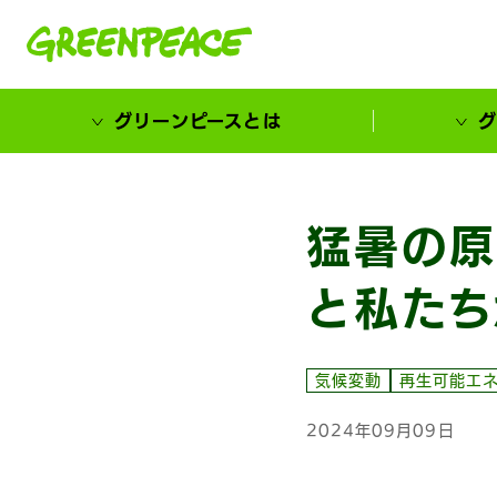
本文へ移動
グリーンピースとは
グ
市民が選ぶ！カーボンゼローカル大賞
猛暑の原
と私たち
気候変動
再生可能エ
2024年09月09日