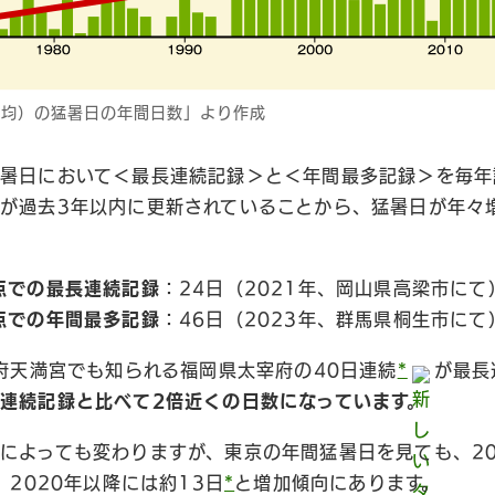
平均）の猛暑日の年間日数」より作成
暑日において＜最長連続記録＞と＜年間最多記録＞を毎年記
が過去3年以内に更新されていることから、猛暑日が年々
時点での最長連続記録
：24日（2021年、岡山県高梁市にて
時点での年間最多記録
：46日（2023年、群馬県桐生市にて
宰府天満宮でも知られる福岡県太宰府の40日連続
*
が最長
連続記録と比べて2倍近くの日数になっています。
によっても変わりますが、東京の年間猛暑日を見ても、20
、2020年以降には約13日
*
と増加傾向にあります。