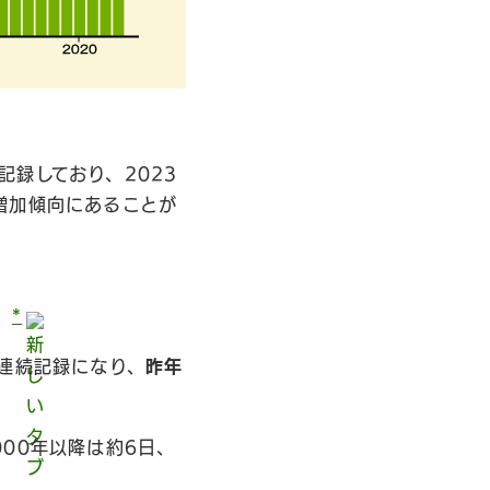
録しており、2023
増加傾向にあることが
）
）
*
連続記録になり、
昨年
00年以降は約6日、