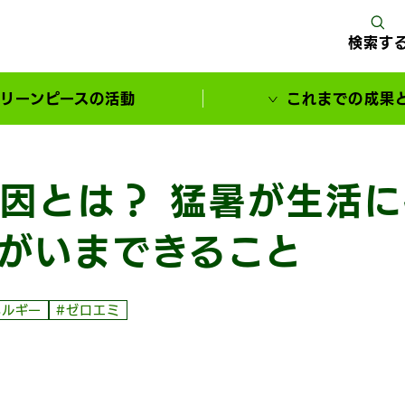
検索す
リーンピースの活動
これまでの成果
サポーターとともに実現してきた変化
因とは？ 猛暑が生活
がいまできること
ネルギー
#ゼロエミ