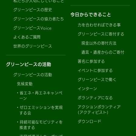
私たちが大切にしていること
グリーンピースの歴史
今日からできること
グリーンピースの協力者たち
力を合わせればできる事
グリーンピースVoice
グリーンピースに寄付する
よくあるご質問
現金以外の寄付方法
世界のグリーンピース
遺言・遺産からのご寄付
署名に参加する
グリーンピースの活動
イベントに参加する
グリーンピースの活動
グリーンピースで働く
気候変動
インターン
省エネ・再エネキャンペ
ボランティアになる
ーン
アクションボランティア
ゼロエミッションを実現
(アクティビスト)
する会
ダウンロード
持続可能なモビリティを
推進する