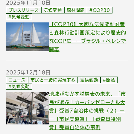
2025年11月10日
プレスリリース
気候変動
森林問題
#COP30
#気候変動
【COP30】大胆な気候変動対策
と森林行動計画策定により歴史的
なCOPにーーブラジル・ベレンで
開幕
2025年12月18日
ニュース
市民と一緒に実現する
気候変動
#断熱
#気候変動
地域が動かす脱炭素の未来、「市
民が選ぶ！カーボンゼローカル大
賞」受賞7自治体の挑戦（２）ー
ー「市民実感賞」「審査員特別
賞」受賞自治体の事例