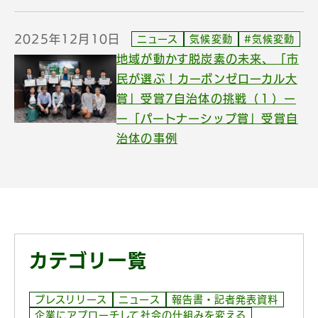
2025年12月10日
ニュース
気候変動
#気候変動
地域が動かす脱炭素の未来、「市
民が選ぶ！カーボンゼローカル大
賞」受賞7自治体の挑戦（１）ー
ー「パートナーシップ賞」受賞自
治体の事例
カテゴリ一覧
プレスリリース
ニュース
報告書・記者発表資料
企業にアプローチして社会の仕組みを変える