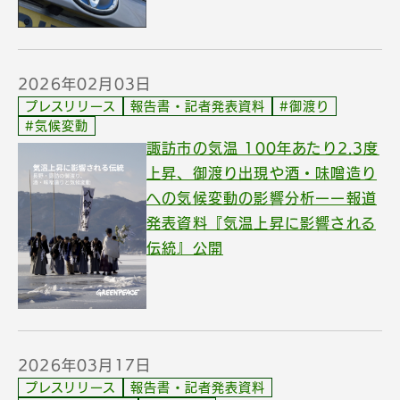
2026年02月03日
プレスリリース
報告書・記者発表資料
#御渡り
#気候変動
諏訪市の気温 100年あたり2.3度
上昇、御渡り出現や酒・味噌造り
への気候変動の影響分析ーー報道
発表資料『気温上昇に影響される
伝統』公開
2026年03月17日
プレスリリース
報告書・記者発表資料