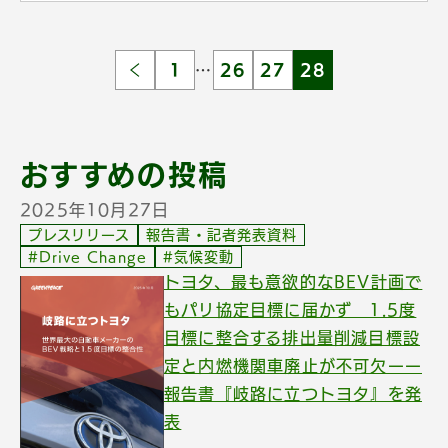
1
…
26
27
28
おすすめの投稿
2025年10月27日
プレスリリース
報告書・記者発表資料
#Drive Change
#気候変動
トヨタ、最も意欲的なBEV計画で
もパリ協定目標に届かず 1.5度
目標に整合する排出量削減目標設
定と内燃機関車廃止が不可欠ーー
報告書『岐路に立つトヨタ』を発
表