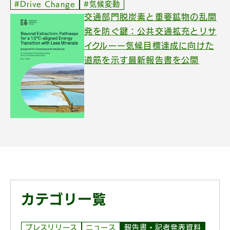
#Drive Change
#気候変動
交通部門脱炭素と重要鉱物の乱開
発を防ぐ鍵：公共交通拡充とリサ
イクルーー気候目標達成に向けた
道筋を示す最新報告書を公開
カテゴリ一覧
プレスリリース
ニュース
報告書・記者発表資料