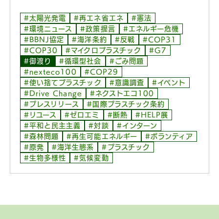
#太陽光発電
#再エネ省エネ
#憲法
#環境ニュース
#政策提言
#エネルギー危機
#BBNJ協定
#海洋条約
#反戦
#COP31
#COP30
#マイクロプラスチック
#G7
#御渡り
#循環型社会
#ごみ問題
#nexteco100
#COP29
#使い捨てプラスチック
#意識調査
#イベント
#Drive Change
#ネクストエコ100
#プレスリリース
#国際プラスチック条約
#リユース
#ゼロエミ
#断熱
#HELP展
#平和と民主主義
#対談
#インターン
#森林問題
#再生可能エネルギー
#ボランティア
#原発
#海洋生態系
#プラスチック
#生物多様性
#気候変動