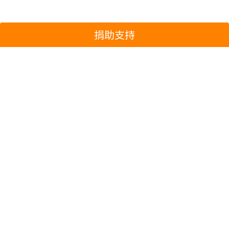
捐助支持
綠色和平環境大使
臺灣海洋大學海
譽講座教授
謝哲青
邵廣昭
「海洋養育了臺灣，但我們卻長
「我們沒有把上
期忽視海洋的健康，垃圾取代魚
資源，原封不動
群，生命逐漸消逝……。這次，
我覺得這是我們
需要您付諸行動，守護海洋。」
所以這是為什麼
努力在想要把海
家。」