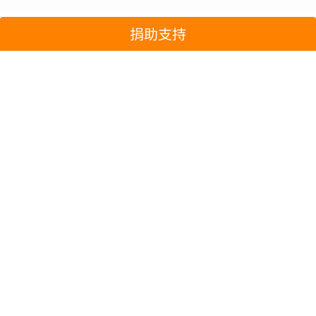
捐助支持
每月捐款
一次性捐款
NTD
立即捐助