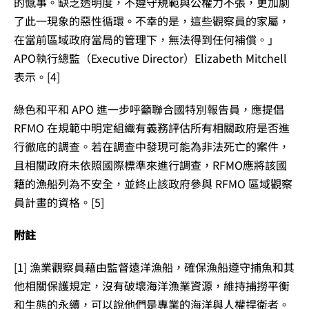
的憾事。缺乏透明度，不遵守規範與公權力不張，更加劇
了此一現象的惡性循環。不幸的是，這些觀察員的家屬，
在當前區域政府當局的管理下，無法得到任何補償。」
APO執行總監（Executive Director）Elizabeth Mitchell
表示。[4]
綠色和平和 APO 進一步呼籲聯合國特別報告員，應提倡
RFMO 在規範中明定組織有義務評估所有相關政府是否進
行徹底的調查。若在調查中發現可能為非法死亡的案件，
且相關政府未依照國際標準來進行調查，RFMO應將該國
籍的漁船列為不安全，並終止該政府參與 RFMO 區域觀察
員計畫的資格。
[5]
附註
[1]
漁業觀察員藉由監督遠洋漁船，確保漁船遵守捕魚和其
他相關保護規定，沒有破壞海洋漁業資源，維持捕撈平衡
和生態的永續，可以說他們是專業的海洋與人權捍衛者。