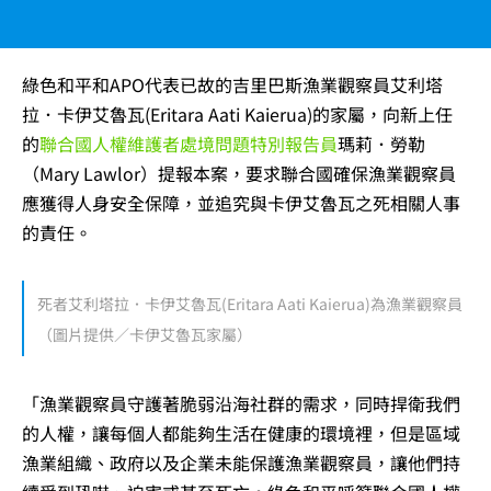
綠色和平和APO代表已故的吉里巴斯漁業觀察員艾利塔
拉．卡伊艾魯瓦
(Eritara Aati Kaierua)的家屬，向新上任
的
聯合國人權維護者處境問題特別報告員
瑪莉．勞勒
（
Mary Lawlor
）提報本案，要求聯合國確保漁業觀察員
應獲得人身安全保障，並追究與卡伊艾魯瓦之死相關人事
的責任。
死者
艾利塔拉．卡伊艾魯瓦
(Eritara Aati Kaierua)為漁業觀察員
（圖片提供／卡伊艾魯瓦家屬）
「漁業觀察員守護著脆弱沿海社群的需求，同時捍衛我們
的人權，讓每個人都能夠生活在健康的環境裡，但是區域
漁業組織、政府以及企業未能保護漁業觀察員，讓他們持