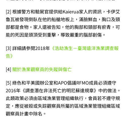
[2] 根據警方和驗屍官提供給Kaierua家人的資訊，
卡伊艾
魯瓦被發現倒臥在他的船艙地板上，滿臉鮮血，胸口及頸
部都是食物。
家人還被告知，他的胸部和頸部有瘀青，可
能的死因是頭頂受到重擊，導致嚴重的腦部創傷。
[3] 詳細請參閱2018年
《浩劫漁生－臺灣遠洋漁業調查報
告》
[4]
關於漁業觀察員的失蹤與傷亡
[5] 綠色和平美國辦公室和APO倡議RFMO成員必須遵守
2016年《
調查潛在非法死亡的明尼蘇達規章
》中的做法。
此類政策必須由區域漁業管理組織執行，會員若不遵守規
定，應從被殺或失踪觀察員所屬的區域漁業管理組織區域
觀察員計畫中除名。