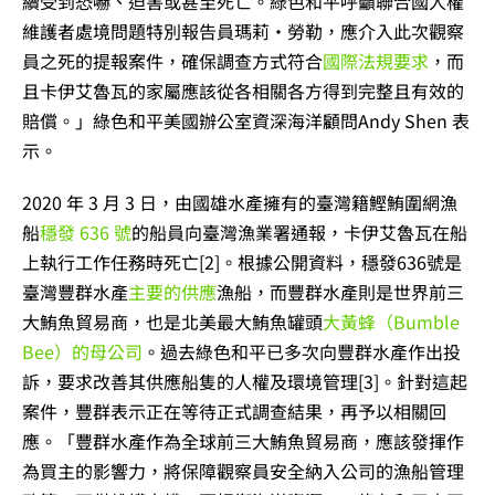
續受到恐嚇、迫害或甚至死亡。綠色和平呼籲聯合國人權
維護者處境問題特別報告員瑪莉·勞勒，
應介入此次觀察
員之死的提報案件，確保調查方式符合
國際法規要求
，而
且卡伊艾魯瓦的家屬應該從各相關各方得到完整且有效的
賠償。」綠色和平美國辦公室
資深海洋顧問Andy Shen 表
示。
2020 年 3 月 3 日，由國雄水產擁有的臺灣籍鰹鮪圍網漁
船
穩發 636 號
的船員向臺灣漁業署通報，卡伊艾魯瓦在船
上執行工作任務時死亡
[2]
。根據公開資料，穩發636號是
臺灣豐群水產
主要的供應
漁船，而豐群水產則是世界前三
大鮪魚貿易商，也是北美最大鮪魚罐頭
大黃蜂（Bumble
Bee）的母公司
。過去綠色和平已多次向豐群水產作出投
訴，要求改善其供應船隻的人權及環境管理
[3]
。針對這起
案件，豐群表示正在等待正式調查結果，再予以相關回
應。
「豐群水產作為全球前三大鮪魚貿易商，應該發揮作
為買主的影響力，將保障觀察員安全納入公司的漁船管理