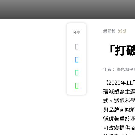
新聞稿
減塑
分享
「打
作者： 綠色和平
【2020年
環減塑為主題
式。透過科學
與品牌商瞭
循環著重於
可改變提供