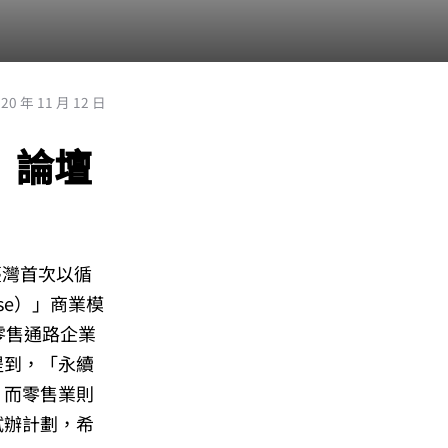
020 年 11 月 12 日
」論壇
臺灣首次以循
se）」商業模
零售通路企業
提到，「永續
，而零售業則
試辦計劃，希