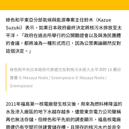
綠色和平東亞分部氣候與能源專案主任鈴木（Kazue
Suzuki）表示，如果日本政府最終決定將核污水排放至太
平洋，「政府在過去所舉行的公開聽證會以及與漁民團體
的會議，都將淪為一種形式而已，因為公眾輿論顯然反對
這個決定。」
綠色和平向日本政府代表遞交反對核污水排入太平洋的 18 萬份
連署 © Masaya Noda / Greenpeace © Masaya Noda /
Greenpeace
2011年福島第一核電廠發生核災後，用來為燃料棒降溫的
水及滲入廠區的地下水越存越多，儘管東京電力公司聲稱
再也無法存儲，但綠色和平先前的調查顯示，福島核電廠
周遭仍有空間可供建置儲存槽，且現存的核污水也並非全