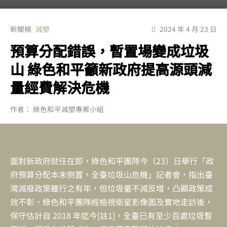
新聞稿
減塑
2024 年 4 月 23 日
預算分配錯誤，暫置場變成垃圾
山 綠色和平籲新政府提高源頭減
量經費解決危機
作者： 綠色和平減塑專案小組
面對新政府就任在即，綠色和平團隊今（23）日舉行「政
府預算分配本末倒置，全臺垃圾山危機」記者會，指出臺
灣減廢政策雖行之有年，但垃圾量不減反增，凸顯政策成
效不彰。綠色和平團隊經檢視衛星影像圖及實地走訪後，
保守估計自 2018 年迄今[註1]，全臺已有至少百處垃圾暫