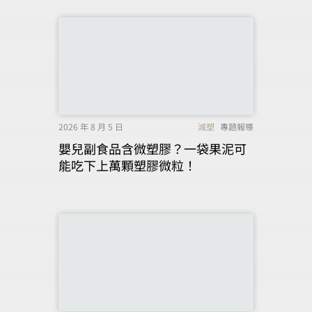
2026 年 8 月 5 日
減塑
專題報導
嬰兒副食品含微塑膠？一袋果泥可
能吃下上萬顆塑膠微粒！