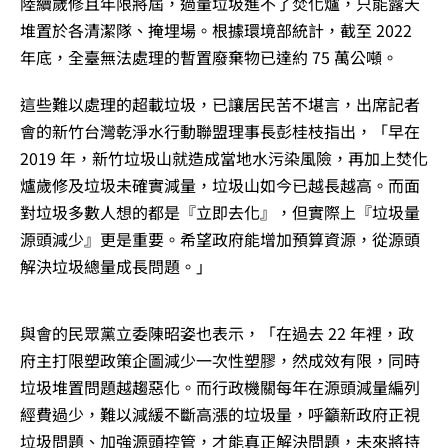
陸續歲修且年限將屆，過量垃圾進不了焚化爐，只能露天
堆置於各清潔隊、掩埋場。根據環境部統計，截至 2022
年底，全臺無法處理的暫置廢棄物已達約 75 萬公噸。
這些難以處理的超載垃圾，已讓居民苦不堪言，出席記者
會的新竹台灣乾淨水行動聯盟理事長彭桂枝指出，「早在
2019 年，新竹垃圾山就造成當地水污染風險，再加上焚化
爐歲修及垃圾未確實減量，垃圾山如今已越長越高。而面
對垃圾多數人想的都是『立即去化』，但實際上『垃圾量
源頭減少』更是重要。希望政府能增加預算資源，從源頭
解決垃圾總量成長問題。」
與會的民眾黨立委陳昭姿也表示，「在過去 22 年裡，政
府主打限塑政策企圖減少一次性塑膠，然成效有限，同時
垃圾堆置問題越趨惡化。而行政機關每年在源頭減量編列
經費過少，難以減緩不斷高漲的垃圾量，呼籲新政府正視
垃圾問題、加強源頭控管，才能真正解決問題，未來將持