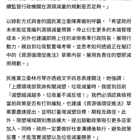
續監督行政機關在源頭減量的規劃是否足夠。」
以錄影方式與會的國民黨立委陳菁徽則呼籲，「希望政府
未來能從寬編列源頭減量預算，停止衍生更多的末端管理
成本。另外也建議即將上任的卓榮泰準行政院長，展現行
動力，親自到垃圾暫置場考察，並思考如何透過正在擬訂
中的《資源循環促進法》草案內容，展現負責任的塑膠減
用規劃。」
民進黨立委林月琴亦透過文字訊息表達關注，她強調：
「上週環境部質詢有關減塑、垃圾減量時，我提到目前
『減塑越減越多，垃圾量不減反增！』我們必須認真檢視
當前政策是否有打到痛點，也建議《資源循環促進法》草
案要盡速提出，並明訂臺灣減塑目標、期程及路徑。此
外，限塑場域類別應該擴大，提出鼓勵政策吸引更多店家
加入。同時，政府一定要做好社會溝通後執行，避免政策
反覆，才能落實減塑以及垃圾減量願景。」