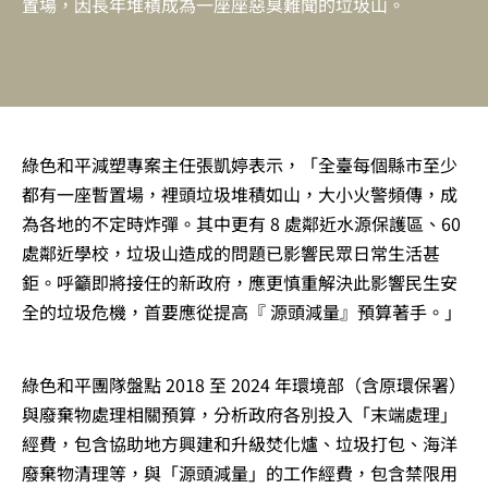
置場，因長年堆積成為一座座惡臭難聞的垃圾山。
綠色和平減塑專案主任張凱婷表示，「全臺每個縣市至少
都有一座暫置場，裡頭垃圾堆積如山，大小火警頻傳，成
為各地的不定時炸彈。其中更有 8 處鄰近水源保護區、60
處鄰近學校，垃圾山造成的問題已影響民眾日常生活甚
鉅。呼籲即將接任的新政府，應更慎重解決此影響民生安
全的垃圾危機，首要應從提高『 源頭減量』預算著手。」
綠色和平團隊盤點 2018 至 2024 年環境部（含原環保署）
與廢棄物處理相關預算，分析政府各別投入「末端處理」
經費，包含協助地方興建和升級焚化爐、垃圾打包、海洋
廢棄物清理等，與「源頭減量」的工作經費，包含禁限用