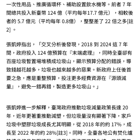
一次性用品、推廣循環杯、補助設置飲水機等。前者 7 年
間總共投入新臺幣 124 億（平均每年17.7 億元），相較後
者的 5.7 億元（平均每年 0.8億），整整差了 22 倍之多[註
2] 。
張凱婷指出，「交叉分析後發現，2018 到 2024 這 7 年
間，政府投入 124 億預算在『末端處理』，同時全臺卻有
百座垃圾暫置場堆積成垃圾山，顯示預算分配的錯誤，導
致錢越花越多，垃圾也越來越多的惡果。新政府上任後首
要之急，應是重整預算，投注更多經費資源在『源頭減
量』，避免一錯再錯，製造更多垃圾山。」
張凱婷進一步解釋，臺灣政府推動垃圾減量政策長達 20
年，近年更著重推動減塑，但垃圾量沒有顯著下降，家戶
垃圾中塑膠垃圾成長尤其明顯，從 2018 年的約 17%，成
長至 2022 年的約 28%[註3]。同時，全臺各地公有焚化爐