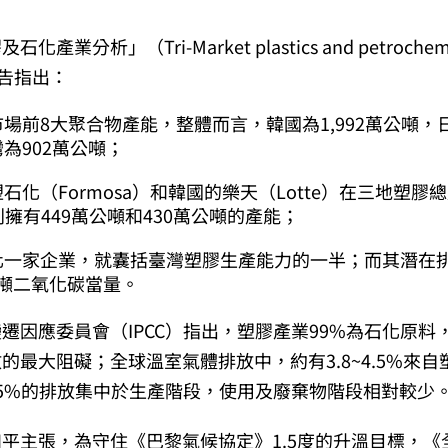
產業分析」（Tri-Market plastics and petrochemi
）報告指出：
場前8大聚合物產能，整體而言，韓國為1,992萬公噸，日本
為902萬公噸；
石化（Formosa）和韓國的樂天（Lotte）在三地塑膠
別擁有449萬公噸和430萬公噸的產能；
化一家企業，就囊括臺灣塑膠生產能力的一半；而其潛在
萬公噸二氧化碳當量。
遷因應委員會（IPCC）指出，塑膠產業99%為石化原料
的最大阻礙；全球溫室氣體排放中，約有3.8~4.5%來
5%的排放集中於生產階段，使用及廢棄物階段相對較少
平主張，為守住《巴黎氣候協定》1.5度的升溫目標，《