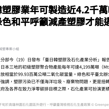
塑膠業年可製造近4.2千
綠色和平呼籲減產塑膠才能
減塑專案小組
分部今（19）日發布「臺日韓塑膠及石化產業分析」報
日本三地的初級塑膠聚合物產能每年可達4,199萬噸（M
放相當於99.93百萬公噸二氧化碳當量。綠色和平臺北
婷強調，塑膠污染已不僅海洋垃圾、廢棄物問題，更是扭
政府及各界在致力淨零碳排目標之際，石化產業可扮演更
下旬於高雄林園石化園區外遊行，呼籲臺灣檢視石化生產政策 © Greenpea