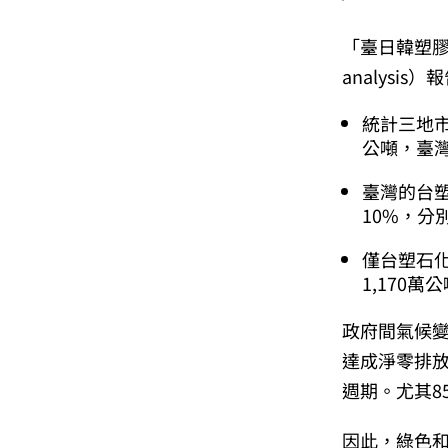
「臺日韓塑膠及石化
analysis
統計三地市
公噸，臺灣
臺灣的台塑
10%，分
僅台塑石
1,170
政府間氣候變
達成淨零排放
週期。尤其8
因此，綠色和