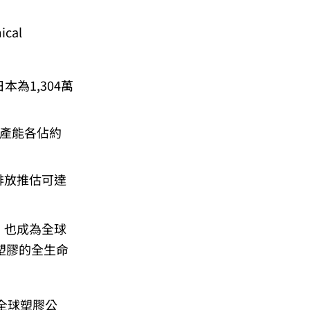
cal
為1,304萬
總產能各佔約
排放推估可達
，也成為全球
自塑膠的全生命
。
全球塑膠公