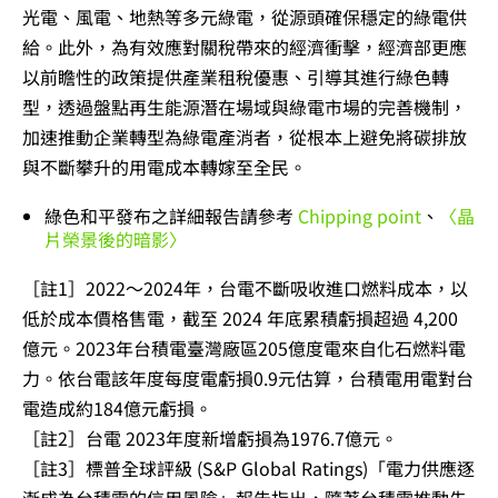
光電、風電、地熱等多元綠電，從源頭確保穩定的綠電供
給。此外，為有效應對關稅帶來的經濟衝擊，經濟部更應
以前瞻性的政策提供產業租稅優惠、引導其進行綠色轉
型，透過盤點再生能源潛在場域與綠電市場的完善機制，
加速推動企業轉型為綠電產消者，從根本上避免將碳排放
與不斷攀升的用電成本轉嫁至全民。
綠色和平發布之詳細報告請參考
Chipping point
、
〈晶
片榮景後的暗影〉
［註1］2022～2024年，台電不斷吸收進口燃料成本，以
低於成本價格售電，截至 2024 年底累積虧損超過 4,200
億元。2023年台積電臺灣廠區205億度電來自化石燃料電
力。依台電該年度每度電虧損0.9元估算，台積電用電對台
電造成約184億元虧損。
［註2］台電 2023年度新增虧損為1976.7億元。
［註3］標普全球評級 (S&P Global Ratings)「電力供應逐