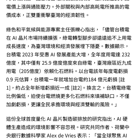
電價上漲與通膨壓力。外部關稅與內部高耗電所推高的電
價成本，正雙重衝擊臺灣的經濟韌性。
綠色和平氣候與能源專案主任張皪心指出，「儘管台積電
在 AI 晶片市場持續擴張，綠電轉型腳步卻遠遠追不上用電
成長速度，為臺灣環境和經濟發展埋下隱憂。數據顯示，
台積電 2023 年受惠 AI 發展產能大增，全年度用電達 232
億度，其中僅有 25.9 億度億度來自綠電，臺灣廠區近九成
用電（205億度）依賴化石燃料。以台電該年每度電虧損
0.9 元估算，台積電一年就增加台電約184 億元虧損 [註
1]，約占全年新增虧損近一成 [註2]。換言之，台積電綠電
比例偏低，迫使台電燃燒更多化石燃料來填補缺口，不僅
加劇虧損，更讓全民承擔環境與經濟雙輸的風險。」
這份全球首度量化 AI 晶片製造碳排放的研究指出，AI 硬
體生產造成的環境影響不容忽視。研究共同作者、荷蘭中
央銀行數據科學家 Alex de Vries 表示：「當全球聚焦 AI