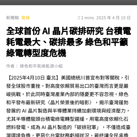
新聞稿
氣候
2 mins
2025 年 4 月 10 日
全球首份 AI 晶片碳排研究 台積電
耗電最大、碳排最多 綠色和平籲
綠電轉型度危機
作者： 綠色和平氣候能源小組
【2025年4月10日 臺北】美國總統川普宣布對等關稅，引
發全球股市重挫，對高度依賴貿易出口的臺灣而言更是嚴
峻挑戰，於此同時臺灣產業內部的隱憂更不容忽視。綠色
和平發布最新研究〈晶片榮景後的暗影〉，揭示臺灣蓬勃
發展的 AI 晶片製造與半導體業持續加劇環境與經濟壓力，
尤其半導體龍頭台積電綠電轉型遲緩，用電高度依賴化石
燃料發電，成為 AI 晶片製造的「碳排冠軍」，不僅造成臺
灣環境負擔，更惡化台電財務虧損狀況，最終讓全民承擔