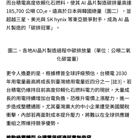
而台積電高度依賴化石燃料，使其 AI 晶片製造碳排量高達
185,700 公噸 CO₂e，遠高於日本與韓國總量（圖二），並
超越三星、美光與 SK hynix 等東亞競爭對手，成為 AI 晶
片製造的「碳排冠軍」。
圖二、各地AI晶片製造過程中碳排放量（單位：公噸二氧
化碳當量）
更令人擔憂的是，根據標普全球評級預估，台積電 2030
年用電量最高將成長到臺灣總用電量近四分之一 [註3]，若
台積電仍維持目前高度仰賴化石燃料電力的現狀，大量成
長的用電持續增加台電負擔，恐推升電價上漲壓力，進一
步造成整體通膨。尤其臺灣廣大的中小企業遭受美國關稅
衝擊，內部若再面對成本提升壓力，將難以在全球供應鏈
重組之際維持競爭優勢。
推動綠電轉型 台積電與經濟部責無旁貸