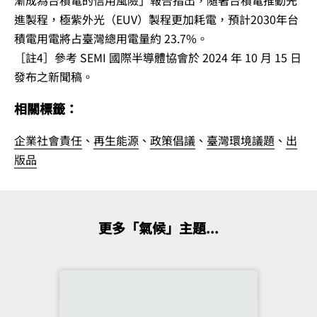
漸成為台積電的信用風險」報告指出，隨著台積電推動先
進製程，極紫外光（EUV）製程更加耗電，預計2030年台
積電用電將占臺灣總用電量約 23.7%。
［註4］參考 SEMI 國際半導體協會於 2024 年 10 月 15 日
發布之新聞稿。
相關標籤：
企業社會責任
、
再生能源
、
政策倡議
、
臺灣環境議題
、
出
版品
更多「氣候」主題...