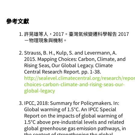
參考文獻
許晃雄等人，
2017
。臺灣氣候變遷科學報告
2017
－物理現象與機制。
Strauss, B. H., Kulp, S. and Levermann, A.
2015. Mapping Choices: Carbon, Climate, and
Rising Seas, Our Global Legacy. Climate
Central Research Report. pp. 1-38.
http://sealevel.climatecentral.org/research/rep
choices-carbon-climate-and-rising-seas-our-
global-legacy
IPCC, 2018: Summary for Policymakers. In:
Global warming of 1.5°C. An IPCC Special
Report on the impacts of global warming of
1.5°C above pre-industrial levels and related
global greenhouse gas emission pathways, in
the context of strengthening the global