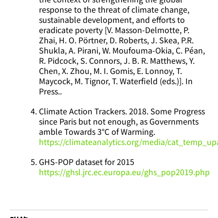
response to the threat of climate change,
sustainable development, and efforts to
eradicate poverty [V. Masson-Delmotte, P.
Zhai, H. O. Pörtner, D. Roberts, J. Skea, P.R.
Shukla, A. Pirani, W. Moufouma-Okia, C. Péan,
R. Pidcock, S. Connors, J. B. R. Matthews, Y.
Chen, X. Zhou, M. I. Gomis, E. Lonnoy, T.
Maycock, M. Tignor, T. Waterfield (eds.)]. In
Press..
Climate Action Trackers. 2018. Some Progress
since Paris but not enough, as Governments
amble Towards 3
℃
of Warming.
https://climateanalytics.org/media/cat_temp_u
GHS-POP dataset for 2015
https://ghsl.jrc.ec.europa.eu/ghs_pop2019.php