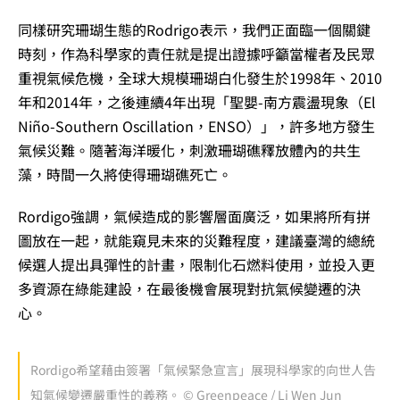
同樣研究珊瑚生態的Rodrigo表示，我們正面臨一個關鍵
時刻，作為科學家的責任就是提出證據呼籲當權者及民眾
重視氣候危機，全球大規模珊瑚白化發生於1998年、2010
年和2014年，之後連續4年出現「聖嬰-南方震盪現象（El
Niño-Southern Oscillation，ENSO）」，許多地方發生
氣候災難。隨著海洋暖化，刺激珊瑚礁釋放體內的共生
藻，時間一久將使得珊瑚礁死亡。
Rordigo強調，氣候造成的影響層面廣泛，如果將所有拼
圖放在一起，就能窺見未來的災難程度，建議臺灣的總統
候選人提出具彈性的計畫，限制化石燃料使用，並投入更
多資源在綠能建設，在最後機會展現對抗氣候變遷的決
心。
Rordigo希望藉由簽署「氣候緊急宣言」展現科學家的向世人告
知氣候變遷嚴重性的義務。 © Greenpeace / Li Wen Jun