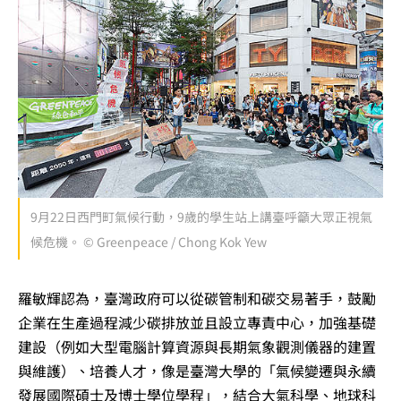
9月22日西門町氣候行動，9歲的學生站上講臺呼籲大眾正視氣
候危機。 © Greenpeace / Chong Kok Yew
羅敏輝認為，臺灣政府可以從碳管制和碳交易著手，鼓勵
企業在生產過程減少碳排放並且設立專責中心，加強基礎
建設（例如大型電腦計算資源與長期氣象觀測儀器的建置
與維護）、培養人才，像是臺灣大學的「氣候變遷與永續
發展國際碩士及博士學位學程」，結合大氣科學、地球科