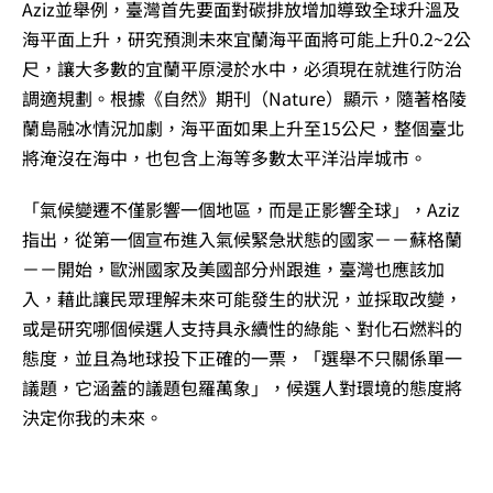
Aziz並舉例，臺灣首先要面對碳排放增加導致全球升溫及
海平面上升，研究預測未來宜蘭海平面將可能上升0.2~2公
尺，讓大多數的宜蘭平原浸於水中，必須現在就進行防治
調適規劃。根據《自然》期刊（Nature）顯示，隨著格陵
蘭島融冰情況加劇，海平面如果上升至15公尺，整個臺北
將淹沒在海中，也包含上海等多數太平洋沿岸城市。
「氣候變遷不僅影響一個地區，而是正影響全球」，Aziz
指出，從第一個宣布進入氣候緊急狀態的國家－－蘇格蘭
－－開始，歐洲國家及美國部分州跟進，臺灣也應該加
入，藉此讓民眾理解未來可能發生的狀況，並採取改變，
或是研究哪個候選人支持具永續性的綠能、對化石燃料的
態度，並且為地球投下正確的一票，「選舉不只關係單一
議題，它涵蓋的議題包羅萬象」，候選人對環境的態度將
決定你我的未來。