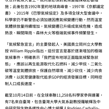
施；此後包含1992年里約地球高峰會、1997年《京都議定
書》、2015年《巴黎氣候協定》及多項全球大型會議中，
科學家仍不斷警告必須加速因應氣候變遷行動，然而溫室
氣體排放量持續增加，氣候變遷已升級成氣候危機，造成
熱浪、瞬間降雨、森林大火等極端氣候事件頻繁發生。
「氣候緊急宣言」的主要發起人、美國奧立岡州立大學教
授 William Ripple指出，這份宣言是基於逐漸增加的極端
氣候事件，明確表示「我們宣布地球正面臨氣候緊急狀
態」，應該以再生能源取代化石燃料，減少甲烷、二氧化
碳等溫室氣體排放，保護自然環境、減少砍伐、減少肉食
消費，以民眾健康取代追求GDP的經濟發展目標，同時控
制人口成長速度。
截至10月14日前，在全球串聯11,258名科學家參與連署，
有7名來自臺灣，包含臺灣大學大氣系副教授羅敏輝及中
央研究院生物多樣性中心博士候選人Rodrigo Carballo-