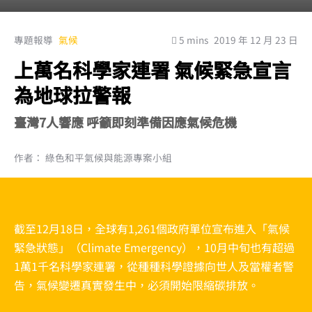
專題報導
氣候
5 mins
2019 年 12 月 23 日
上萬名科學家連署 氣候緊急宣言
為地球拉警報
臺灣7人響應 呼籲即刻準備因應氣候危機
作者： 綠色和平氣候與能源專案小組
截至12月18日，全球有1,261個政府單位宣布進入「氣候
緊急狀態」（Climate Emergency），10月中旬也有超過
1萬1千名科學家連署，從種種科學證據向世人及當權者警
告，氣候變遷真實發生中，必須開始限縮碳排放。