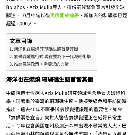
Bolaños、Aziz Mulla等人。這份氣候緊急宣言引發全球
關注，10月中旬以後
再度開放連署
，新加入的科學家已經
超過1,000人。
文章目錄
海洋也在燃燒 珊瑚礁生態首當其衝
氣候變遷進行式 現在要為下一代減輕衝擊
推進氣候政策，需要您的力量
海洋也在燃燒 珊瑚礁生態首當其衝
中研院博士候選人Aziz Mulla研究領域包含地質與環境科
學，現著重於臺灣的珊瑚礁生態。他接受綠色和平訪問時
指出，過去40年不斷爭辯氣候變遷議題的重要性，如今
「氣候緊急宣言」向世人警告氣候變遷正在威脅日常生
活。今年包含美國加州及澳洲森林出現不尋常的大火，巴
西亞馬遜雨林的燒毀程度至今無法確認，「我們可以看見